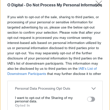
O Digital -
Do Not Process My Personal Information
If you wish to opt-out of the sale, sharing to third parties, or
processing of your personal or sensitive information for
Deixou resíduos junto aos contentores em Évora e acabou
identificado
targeted advertising by us, please use the below opt-out
A Câmara Municipal de Évora identificou um cidadão que se
section to confirm your selection. Please note that after your
encontrava a depositar resíduos...
opt-out request is processed you may continue seeing
8 Agosto, 2026 - 09:00
interest-based ads based on personal information utilized by
us or personal information disclosed to third parties prior to
your opt-out. You may separately opt-out of the further
disclosure of your personal information by third parties on the
IAB’s list of downstream participants. This information may
also be disclosed by us to third parties on the
IAB’s List of
Downstream Participants
that may further disclose it to other
third parties.
Personal Data Processing Opt Outs
I want to opt-out of the Sharing of my
personal data.
Opted In