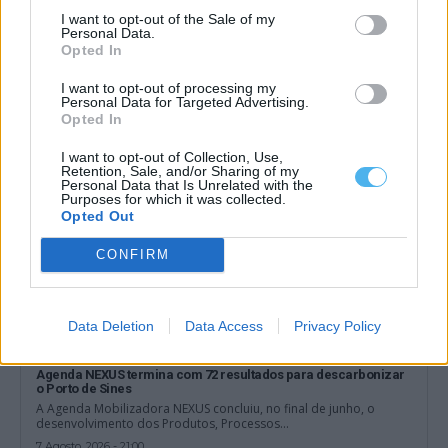
ASAE encerra dois restaurantes e zona de refeições de centro
I want to opt-out of the Sale of my
comercial em Évora
Personal Data.
A Autoridade de Segurança Alimentar e Económica (ASAE)
Opted In
determinou a suspensão da atividade de...
8 Agosto, 2026 - 00:31
I want to opt-out of processing my
Personal Data for Targeted Advertising.
Opted In
I want to opt-out of Collection, Use,
Retention, Sale, and/or Sharing of my
Personal Data that Is Unrelated with the
Purposes for which it was collected.
Opted Out
CONFIRM
Data Deletion
Data Access
Privacy Policy
Agenda NEXUS termina com 72 resultados para descarbonizar
o Porto de Sines
A Agenda Mobilizadora NEXUS concluiu, no final de junho, o
desenvolvimento dos Produtos, Processos...
7 Agosto, 2026 - 21:00