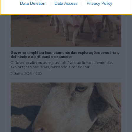
Data Deletion
Data Access
Privacy Policy
Governo simplifica licenciamento das explorações pecuárias,
definindo e clarificando o conceito
O Governo alterou as regras aplicáveis ao licenciamento das
explorações pecuárias, passando a considerar...
21 Julho, 2026 - 17:30