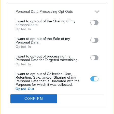
third parties.
Personal Data Processing Opt Outs
I want to opt-out of the Sharing of my
personal data.
Opted In
I want to opt-out of the Sale of my
Personal Data.
Opted In
I want to opt-out of processing my
Personal Data for Targeted Advertising.
Opted In
Parlamento recomenda preço mínimo para a lã e criação de
lavadouro nacional
I want to opt-out of Collection, Use,
A Assembleia da República recomendou ao Governo a criação de
Retention, Sale, and/or Sharing of my
uma estratégia nacional para...
Personal Data that Is Unrelated with the
Purposes for which it was collected.
21 Julho, 2026 - 21:00
Opted Out
CONFIRM