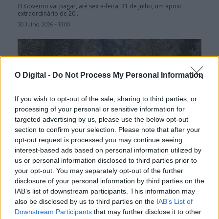
O Governo vai pagar, até sexta-feira, 31 de julho, um apoio
extraordinário de 20...
30 Julho, 2026 - 13:00
O Digital -
Do Not Process My Personal Information
If you wish to opt-out of the sale, sharing to third parties, or
processing of your personal or sensitive information for
targeted advertising by us, please use the below opt-out
section to confirm your selection. Please note that after your
opt-out request is processed you may continue seeing
interest-based ads based on personal information utilized by
us or personal information disclosed to third parties prior to
Parlamento consagra 11 de novembro como Dia Nacional das
your opt-out. You may separately opt-out of the further
Raças Autóctones
disclosure of your personal information by third parties on the
A Assembleia da República consagrou o dia 11 de novembro
IAB’s list of downstream participants. This information may
como Dia Nacional das...
also be disclosed by us to third parties on the
IAB’s List of
22 Julho, 2026 - 20:00
Downstream Participants
that may further disclose it to other