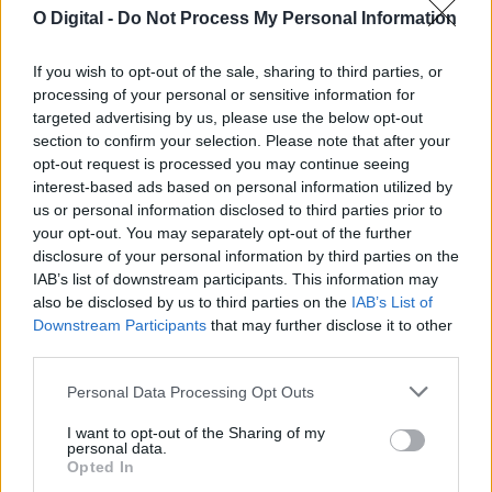
O Digital -
Do Not Process My Personal Information
If you wish to opt-out of the sale, sharing to third parties, or
processing of your personal or sensitive information for
targeted advertising by us, please use the below opt-out
section to confirm your selection. Please note that after your
opt-out request is processed you may continue seeing
interest-based ads based on personal information utilized by
us or personal information disclosed to third parties prior to
your opt-out. You may separately opt-out of the further
disclosure of your personal information by third parties on the
PS quer explicações do Governo sobre plano de cogestão do
IAB’s list of downstream participants. This information may
Parque da Serra de São Mamede
also be disclosed by us to third parties on the
IAB’s List of
O PS exigiu hoje esclarecimentos do Governo sobre a prestação
Downstream Participants
that may further disclose it to other
de contas do Plano...
third parties.
6 Agosto, 2026 - 13:17
Personal Data Processing Opt Outs
I want to opt-out of the Sharing of my
personal data.
Opted In