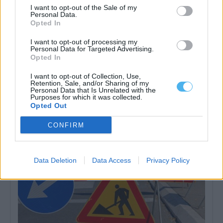
I want to opt-out of the Sale of my
Personal Data.
Opted In
I want to opt-out of processing my
Personal Data for Targeted Advertising.
Opted In
I want to opt-out of Collection, Use,
Retention, Sale, and/or Sharing of my
Instituto Cultural de Évora promove fichas pedagógicas
Personal Data that Is Unrelated with the
gratuitas sobre património e natureza
Purposes for which it was collected.
O Instituto Cultural de Évora (ICÉ) e o Repositório Pedagógico
Opted Out
promovem o Ciclo de...
6 Agosto, 2026 - 12:15
CONFIRM
Data Deletion
Data Access
Privacy Policy