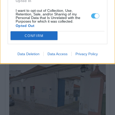
Opted In
I want to opt-out of Collection, Use,
Retention, Sale, and/or Sharing of my
Personal Data that Is Unrelated with the
Purposes for which it was collected.
Opted Out
Desemprego no Alentejo diminuiu 22,5% no primeiro semestre
CONFIRM
de 2026: conheça os dados por concelho
O número de desempregados inscritos nos centros de emprego
dos 47 concelhos do Alentejo...
6 Agosto, 2026 - 11:21
Data Deletion
Data Access
Privacy Policy