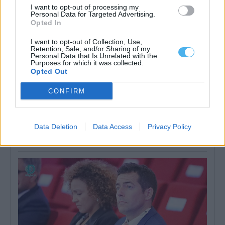
I want to opt-out of processing my
Personal Data for Targeted Advertising.
Opted In
I want to opt-out of Collection, Use,
Retention, Sale, and/or Sharing of my
Personal Data that Is Unrelated with the
Purposes for which it was collected.
Opted Out
CONFIRM
Wine Destination Portugal reúne em Beja produtores nacionais
e compradores internacionais
O Wine Destination Portugal regressa ao Alentejo, entre 16 e 20
Data Deletion
Data Access
Privacy Policy
de novembro, para...
4 Agosto, 2026 - 22:06