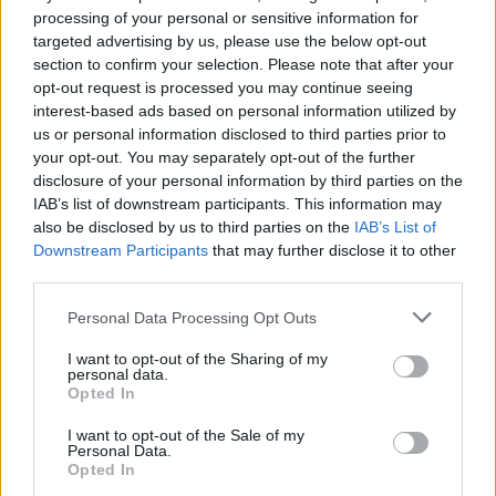
6 Agosto, 2026 - 11:29
processing of your personal or sensitive information for
targeted advertising by us, please use the below opt-out
section to confirm your selection. Please note that after your
opt-out request is processed you may continue seeing
interest-based ads based on personal information utilized by
us or personal information disclosed to third parties prior to
your opt-out. You may separately opt-out of the further
disclosure of your personal information by third parties on the
IAB’s list of downstream participants. This information may
also be disclosed by us to third parties on the
IAB’s List of
Downstream Participants
that may further disclose it to other
third parties.
Personal Data Processing Opt Outs
Desemprego no Alentejo diminuiu 22,5% no primeiro semestre
de 2026: conheça os dados por concelho
I want to opt-out of the Sharing of my
O número de desempregados inscritos nos centros de emprego
personal data.
dos 47 concelhos do Alentejo...
Opted In
6 Agosto, 2026 - 11:21
I want to opt-out of the Sale of my
Personal Data.
Opted In