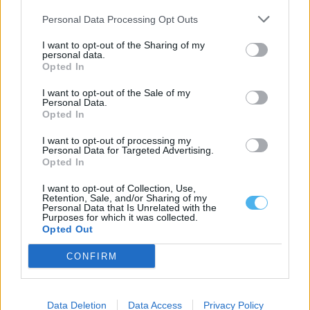
Personal Data Processing Opt Outs
I want to opt-out of the Sharing of my
personal data.
Opted In
I want to opt-out of the Sale of my
Personal Data.
Opted In
I want to opt-out of processing my
Personal Data for Targeted Advertising.
Câmara de Almodôvar cria zona de apoio à população contra
Opted In
ondas de calor
Uma Zona de Concentração e Apoio à População (ZCAP) foi
I want to opt-out of Collection, Use,
criada pela Câmara de...
Retention, Sale, and/or Sharing of my
23 Junho, 2026 - 12:51
Personal Data that Is Unrelated with the
Purposes for which it was collected.
Opted Out
CONFIRM
Data Deletion
Data Access
Privacy Policy