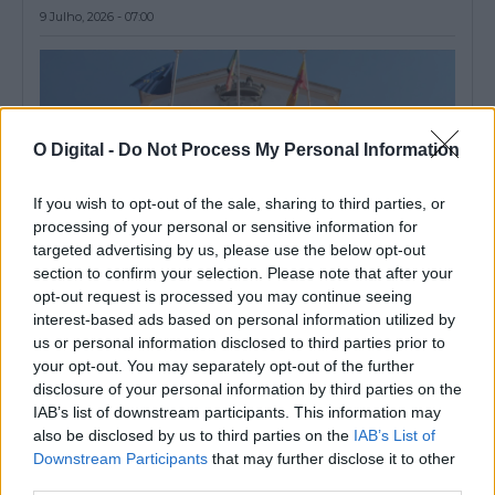
9 Julho, 2026 - 07:00
O Digital -
Do Not Process My Personal Information
If you wish to opt-out of the sale, sharing to third parties, or
processing of your personal or sensitive information for
targeted advertising by us, please use the below opt-out
section to confirm your selection. Please note that after your
opt-out request is processed you may continue seeing
interest-based ads based on personal information utilized by
Almodôvar: Município altera regulamento de apoio ao
us or personal information disclosed to third parties prior to
movimento associativo
your opt-out. You may separately opt-out of the further
A Câmara de Almodôvar, no distrito de Beja, vai avançar com a
disclosure of your personal information by third parties on the
alteração ao...
IAB’s list of downstream participants. This information may
24 Junho, 2026 - 13:30
also be disclosed by us to third parties on the
IAB’s List of
Downstream Participants
that may further disclose it to other
third parties.