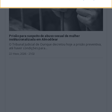
Prisão para suspeito de abuso sexual de mulher
institucionalizada em Almodôvar
O Tribunal Judicial de Ourique decretou hoje a prisão preventiva,
até haver condições para...
22 Maio, 2026 - 21:02