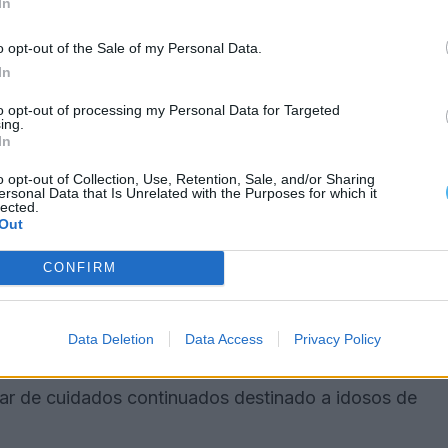
In
o opt-out of the Sale of my Personal Data.
 também a realidade social portuguesa das décadas
In
 comunidades locais e emigrantes portugueses que
to opt-out of processing my Personal Data for Targeted
ing.
In
tuguesa no Canadá
o opt-out of Collection, Use, Retention, Sale, and/or Sharing
ersonal Data that Is Unrelated with the Purposes for which it
lected.
Out
 para 27 de junho, às 10h00, na Peach Gallery, em
unidades portuguesas e lusodescendentes do
CONFIRM
o Património Português em Toronto e será
Costa.
Data Deletion
Data Access
Privacy Policy
stinadas à Magellan Community Foundation,
lar de cuidados continuados destinado a idosos de