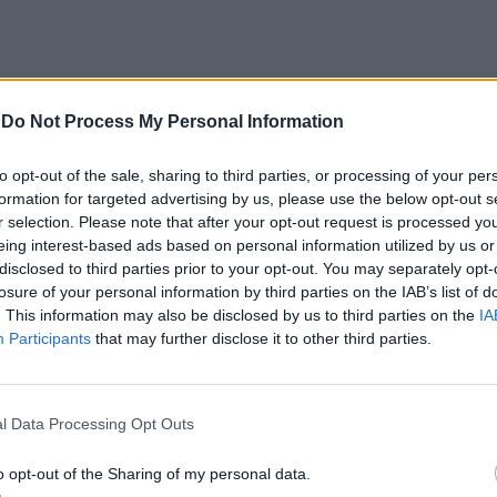
-
Do Not Process My Personal Information
to opt-out of the sale, sharing to third parties, or processing of your per
 contemporânea portuguesa
formation for targeted advertising by us, please use the below opt-out s
r selection. Please note that after your opt-out request is processed y
eing interest-based ads based on personal information utilized by us or
tuguês e inglês, com tradução de Paulo Teixeira. O
disclosed to third parties prior to your opt-out. You may separately opt-
 incluindo imagens inéditas, que documentam
losure of your personal information by third parties on the IAB’s list of
. This information may also be disclosed by us to third parties on the
IA
tuguesa, desde o período final da ditadura até à
Participants
that may further disclose it to other third parties.
rques Valentim regista acontecimentos como o
l Data Processing Opt Outs
ndo episódios como a tentativa de golpe de Estado
aso Rádio Renascença”, o “Verão Quente” e o 25 de
o opt-out of the Sharing of my personal data.