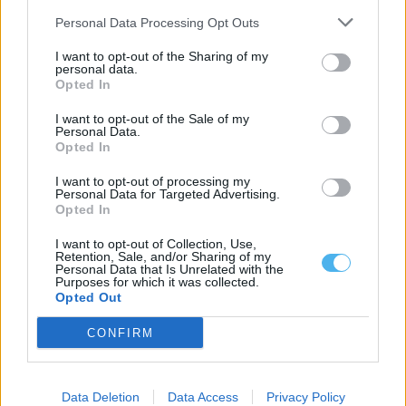
Personal Data Processing Opt Outs
IPDJ abre candidaturas a prémios para associações juvenis e
de estudantes
I want to opt-out of the Sharing of my
Estão abertas até 31 de agosto as candidaturas aos Prémios
personal data.
«Boas Práticas do Associativismo...
Opted In
4 Agosto, 2026 - 11:46
I want to opt-out of the Sale of my
Personal Data.
Opted In
I want to opt-out of processing my
Personal Data for Targeted Advertising.
Opted In
I want to opt-out of Collection, Use,
Retention, Sale, and/or Sharing of my
Personal Data that Is Unrelated with the
Purposes for which it was collected.
Opted Out
CONFIRM
Arrendar casa no Alentejo está 15,4% mais caro do que há um
ano
Os preços das casas disponíveis para arrendamento no Alentejo
Data Deletion
Data Access
Privacy Policy