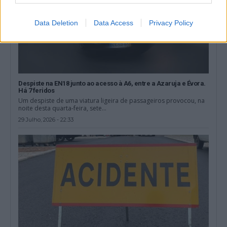
Data Deletion
Data Access
Privacy Policy
Despiste na EN18 junto ao acesso à A6, entre a Azaruja e Évora.
Há 7 feridos
Um despiste de uma viatura ligeira de passageiros provocou, na
noite desta quarta-feira, sete...
29 Julho, 2026 - 22:33