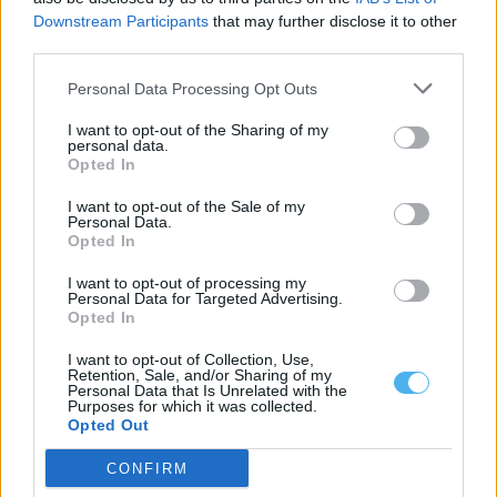
Downstream Participants
that may further disclose it to other
third parties.
Personal Data Processing Opt Outs
I want to opt-out of the Sharing of my
personal data.
Opted In
I want to opt-out of the Sale of my
Personal Data.
Opted In
(atualização) Despiste na EN18 entre Azaruja e Évora provoca
I want to opt-out of processing my
sete feridos, dois em estado grave
Personal Data for Targeted Advertising.
Um despiste de uma viatura ligeira de passageiros provocou, na
Opted In
noite desta quarta-feira, sete...
29 Julho, 2026 - 23:26
I want to opt-out of Collection, Use,
Retention, Sale, and/or Sharing of my
Personal Data that Is Unrelated with the
Purposes for which it was collected.
Opted Out
CONFIRM