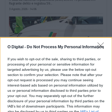
flagrante delito e registou 59...
3 Agosto, 2026 - 14:06
O Digital -
Do Not Process My Personal Information
If you wish to opt-out of the sale, sharing to third parties, or
processing of your personal or sensitive information for
targeted advertising by us, please use the below opt-out
section to confirm your selection. Please note that after your
opt-out request is processed you may continue seeing
PSP deteve três pessoas e registou 60 infrações rodoviárias no
interest-based ads based on personal information utilized by
distrito de Beja
us or personal information disclosed to third parties prior to
O Comando Distrital de Beja da Polícia de Segurança Pública
deteve três pessoas entre...
your opt-out. You may separately opt-out of the further
3 Agosto, 2026 - 12:56
disclosure of your personal information by third parties on the
IAB’s list of downstream participants. This information may
also be disclosed by us to third parties on the
IAB’s List of