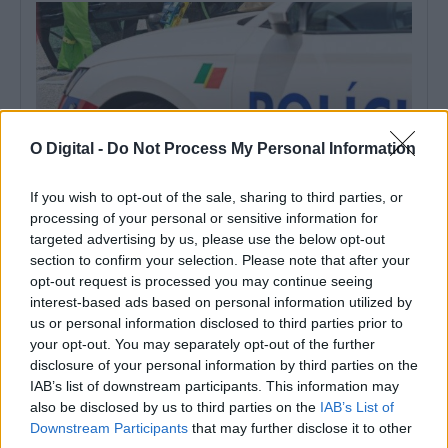
O Digital -
Do Not Process My Personal Information
If you wish to opt-out of the sale, sharing to third parties, or
processing of your personal or sensitive information for
targeted advertising by us, please use the below opt-out
section to confirm your selection. Please note that after your
PSP deteve três pessoas e registou 60 infrações rodoviárias no
distrito de Beja
opt-out request is processed you may continue seeing
O Comando Distrital de Beja da Polícia de Segurança Pública
interest-based ads based on personal information utilized by
deteve três pessoas entre...
us or personal information disclosed to third parties prior to
3 Agosto, 2026 - 12:56
your opt-out. You may separately opt-out of the further
disclosure of your personal information by third parties on the
IAB’s list of downstream participants. This information may
also be disclosed by us to third parties on the
IAB’s List of
Downstream Participants
that may further disclose it to other