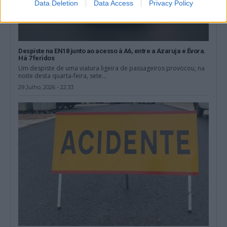
Data Deletion
Data Access
Privacy Policy
Despiste na EN18 junto ao acesso à A6, entre a Azaruja e Évora.
Há 7 feridos
Um despiste de uma viatura ligeira de passageiros provocou, na
noite desta quarta-feira, sete...
29 Julho, 2026 - 22:33