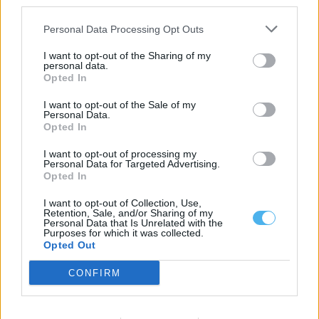
third parties.
Personal Data Processing Opt Outs
I want to opt-out of the Sharing of my
personal data.
Opted In
I want to opt-out of the Sale of my
Personal Data.
Opted In
(atualização) Despiste na EN18 entre Azaruja e Évora provoca
sete feridos, dois em estado grave
I want to opt-out of processing my
Um despiste de uma viatura ligeira de passageiros provocou, na
Personal Data for Targeted Advertising.
noite desta quarta-feira, sete...
Opted In
29 Julho, 2026 - 23:26
I want to opt-out of Collection, Use,
Retention, Sale, and/or Sharing of my
Personal Data that Is Unrelated with the
Purposes for which it was collected.
Opted Out
CONFIRM