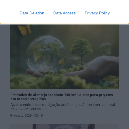
casas que saíram do...
6 Agosto, 2026 - 09:58
Data Deletion
Data Access
Privacy Policy
Entidades do Alentejo recebem 738,8 mil euros para projetos
em áreas protegidas
Quatro entidades com ligação ao Alentejo vão receber um total
de 738,8 mil euros...
6 Agosto, 2026 - 09:49