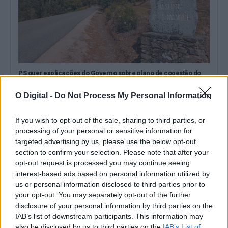
PS quer explicações do Governo sobre plano de cogestão do
Parque da Serra de São Mamede
O PS exigiu hoje esclarecimentos do Governo sobre a prestação
O Digital -
Do Not Process My Personal Information
de contas do Plano...
6 Agosto, 2026 - 13:17
If you wish to opt-out of the sale, sharing to third parties, or
processing of your personal or sensitive information for
targeted advertising by us, please use the below opt-out
section to confirm your selection. Please note that after your
opt-out request is processed you may continue seeing
interest-based ads based on personal information utilized by
us or personal information disclosed to third parties prior to
your opt-out. You may separately opt-out of the further
disclosure of your personal information by third parties on the
IAB’s list of downstream participants. This information may
also be disclosed by us to third parties on the
IAB’s List of