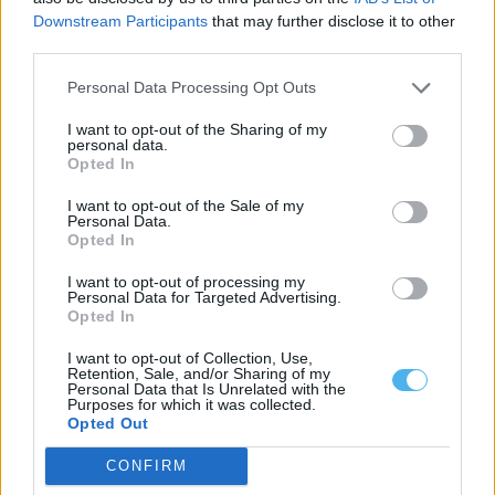
Downstream Participants
that may further disclose it to other
third parties.
As estradas de Portalegre onde o mau tempo derrubou muros
vão ser intervencionadas
Personal Data Processing Opt Outs
O Município de Portalegre abriu um concurso público, com um
preço base de 103.593,89...
I want to opt-out of the Sharing of my
personal data.
6 Agosto, 2026 - 11:54
Opted In
I want to opt-out of the Sale of my
Personal Data.
Opted In
I want to opt-out of processing my
Personal Data for Targeted Advertising.
Opted In
I want to opt-out of Collection, Use,
Retention, Sale, and/or Sharing of my
Personal Data that Is Unrelated with the
Purposes for which it was collected.
Opted Out
CONFIRM
Portalegre lidera vendas rápidas de casas no Alentejo
Portalegre foi o distrito do Alentejo com maior percentagem de