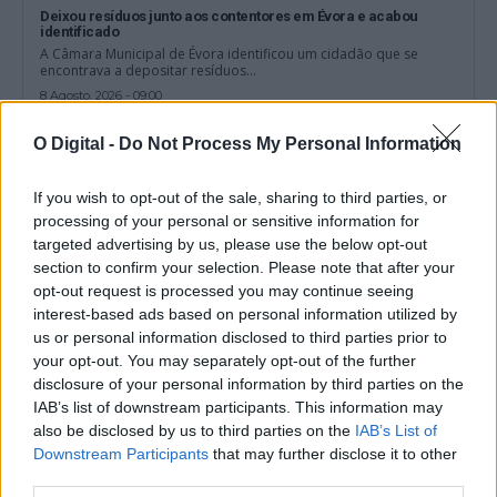
Deixou resíduos junto aos contentores em Évora e acabou
identificado
A Câmara Municipal de Évora identificou um cidadão que se
encontrava a depositar resíduos...
8 Agosto, 2026 - 09:00
O Digital -
Do Not Process My Personal Information
If you wish to opt-out of the sale, sharing to third parties, or
processing of your personal or sensitive information for
targeted advertising by us, please use the below opt-out
section to confirm your selection. Please note that after your
opt-out request is processed you may continue seeing
interest-based ads based on personal information utilized by
us or personal information disclosed to third parties prior to
your opt-out. You may separately opt-out of the further
disclosure of your personal information by third parties on the
IAB’s list of downstream participants. This information may
Volta: Etapa mais longa com final em Elvas é a última talhada
also be disclosed by us to third parties on the
IAB’s List of
para sprinters
Downstream Participants
that may further disclose it to other
O pelotão da 87.ª Volta a Portugal em bicicleta cumpre hoje a
mais longa...
third parties.