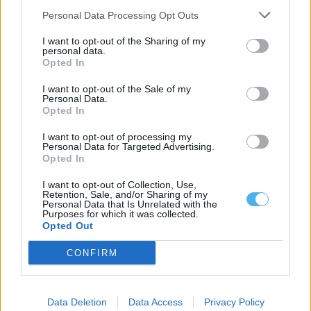
8 Agosto, 2026 - 08:51
Personal Data Processing Opt Outs
I want to opt-out of the Sharing of my
personal data.
Opted In
I want to opt-out of the Sale of my
Personal Data.
Opted In
I want to opt-out of processing my
Personal Data for Targeted Advertising.
Opted In
I want to opt-out of Collection, Use,
Retention, Sale, and/or Sharing of my
Personal Data that Is Unrelated with the
Reguengos de Monsaraz recebe dois dias de competição
Purposes for which it was collected.
nacional de saltos
Opted Out
A Competição de Saltos Nacional C realiza-se nos dias 15 e 16 de
agosto...
CONFIRM
8 Agosto, 2026 - 08:00
Data Deletion
Data Access
Privacy Policy