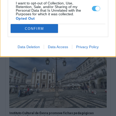
I want to opt-out of Collection, Use,
Retention, Sale, and/or Sharing of my
Personal Data that Is Unrelated with the
Purposes for which it was collected.
Opted Out
Noites do Jardim 2026 levam espetáculos a Mourão, Luz e
Granja
As Noites do Jardim regressam em agosto ao concelho de
CONFIRM
Mourão, com quatro espetáculos...
6 Agosto, 2026 - 14:24
Data Deletion
Data Access
Privacy Policy
Instituto Cultural de Évora promove fichas pedagógicas