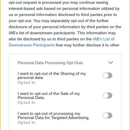
opt-out request is processed you may continue seeing
interest-based ads based on personal information utilized by
us or personal information disclosed to third parties prior to
your opt-out. You may separately opt-out of the further
disclosure of your personal information by third parties on the
IAB’s list of downstream participants. This information may
also be disclosed by us to third parties on the
IAB’s List of
Liga 3 arranca este fim de semana com Lusitano de Évora em
Downstream Participants
that may further disclose it to other
cena: Conheça o calendário
third parties.
A Liga 3 Placard arranca este fim de semana, com a primeira
jornada marcada...
Personal Data Processing Opt Outs
6 Agosto, 2026 - 14:51
I want to opt-out of the Sharing of my
personal data.
Opted In
I want to opt-out of the Sale of my
Personal Data.
Opted In
I want to opt-out of processing my
Personal Data for Targeted Advertising.
Opted In