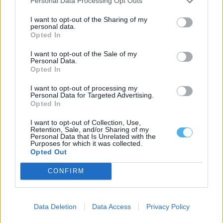
Personal Data Processing Opt Outs
I want to opt-out of the Sharing of my
personal data.
Opted In
I want to opt-out of the Sale of my
Personal Data.
Opted In
I want to opt-out of processing my
Personal Data for Targeted Advertising.
Opted In
I want to opt-out of Collection, Use,
Governo admite não saber como militar dispensado recebeu
Retention, Sale, and/or Sharing of my
arma em Portalegre
Personal Data that Is Unrelated with the
Purposes for which it was collected.
O secretário de Estado Adjunto e da Administração Interna, Paulo
Simões Ribeiro, confirmou ao...
Opted Out
5 Agosto, 2026 - 23:32
CONFIRM
Data Deletion
Data Access
Privacy Policy