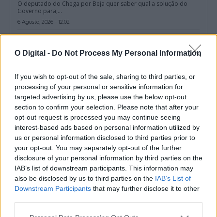
O deputado do Chega por Beja quer saber qual a solução do
Governo para,...
6 Agosto, 2026 - 12:02
O Digital -
Do Not Process My Personal Information
If you wish to opt-out of the sale, sharing to third parties, or
processing of your personal or sensitive information for
targeted advertising by us, please use the below opt-out
section to confirm your selection. Please note that after your
opt-out request is processed you may continue seeing
interest-based ads based on personal information utilized by
us or personal information disclosed to third parties prior to
your opt-out. You may separately opt-out of the further
disclosure of your personal information by third parties on the
Pesca no Estuário do Sado passa a ter novas regras a partir de 7
IAB’s list of downstream participants. This information may
de agosto
also be disclosed by us to third parties on the
IAB’s List of
A pesca no Estuário do Sado passa a estar sujeita a novas regras
a...
Downstream Participants
that may further disclose it to other
third parties.
6 Agosto, 2026 - 11:10