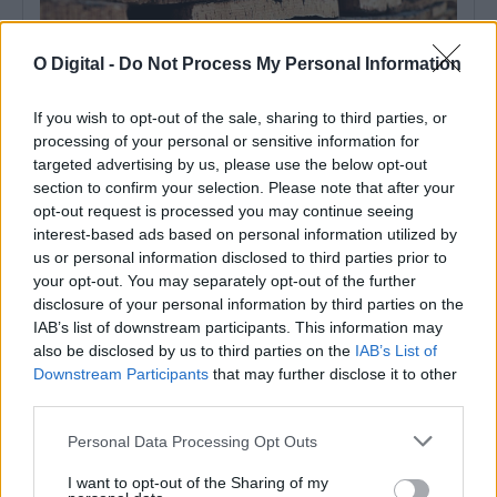
O Digital -
Do Not Process My Personal Information
If you wish to opt-out of the sale, sharing to third parties, or
processing of your personal or sensitive information for
targeted advertising by us, please use the below opt-out
Exportações portuguesas de cortiça atingem 1,1 mil milhões de
section to confirm your selection. Please note that after your
euros em 2025
opt-out request is processed you may continue seeing
As exportações portuguesas de cortiça atingiram, em 2025, cerca
de 148 mil toneladas, correspondendo...
interest-based ads based on personal information utilized by
us or personal information disclosed to third parties prior to
10 Março, 2026 - 16:03
your opt-out. You may separately opt-out of the further
disclosure of your personal information by third parties on the
IAB’s list of downstream participants. This information may
also be disclosed by us to third parties on the
IAB’s List of
Downstream Participants
that may further disclose it to other
third parties.
Personal Data Processing Opt Outs
I want to opt-out of the Sharing of my