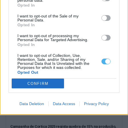
personal data.
Opted In
I want to opt-out of the Sale of my
Personal Data.
Coruche assinala quatro anos da inscrição da tiragem da
Opted In
cortiça como património imaterial
A Câmara de Coruche celebra no sábado, 29 de novembro,
I want to opt-out of processing my
quatro anos da inscrição...
Personal Data for Targeted Advertising.
26 Novembro, 2025 - 13:46
Opted In
I want to opt-out of Collection, Use,
Retention, Sale, and/or Sharing of my
Personal Data that Is Unrelated with the
Purposes for which it was collected.
Opted Out
CONFIRM
Data Deletion
Data Access
Privacy Policy
Campanha de Cortiça 2025 regista quebra de 15% na produção,