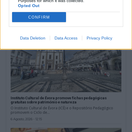
As Noites do Jardim regressam em agosto ao concelho de
Purposes for which it was collected.
Mourão, com quatro espetáculos...
Opted Out
6 Agosto, 2026 - 14:24
CONFIRM
Data Deletion
Data Access
Privacy Policy
Instituto Cultural de Évora promove fichas pedagógicas
gratuitas sobre património e natureza
O Instituto Cultural de Évora (ICÉ) e o Repositório Pedagógico
promovem o Ciclo de...
6 Agosto, 2026 - 12:15