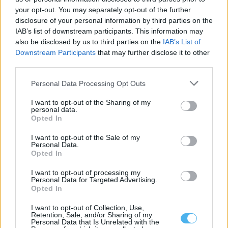
your opt-out. You may separately opt-out of the further
disclosure of your personal information by third parties on the
As árvores do Montado são as protagonistas desta exposição
IAB’s list of downstream participants. This information may
em Portel
also be disclosed by us to third parties on the
IAB’s List of
A exposição de pintura «Num Tempo de Regresso», da autoria
de Manuel Casa Branca,...
Downstream Participants
that may further disclose it to other
7 Agosto, 2026 - 15:00
third parties.
Personal Data Processing Opt Outs
I want to opt-out of the Sharing of my
personal data.
Opted In
I want to opt-out of the Sale of my
Personal Data.
Opted In
I want to opt-out of processing my
Personal Data for Targeted Advertising.
Opted In
I want to opt-out of Collection, Use,
Noites do Jardim 2026 levam espetáculos a Mourão, Luz e
Retention, Sale, and/or Sharing of my
Granja
Personal Data that Is Unrelated with the