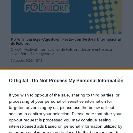
Portel inicia hoje «Agosto em Festa» com Festival Internacional
de Folclore
O XXVIII Festival Internacional de Folclore decorre entre esta
sexta-feira, 7 de agosto, e...
7 Agosto, 2026 - 16:15
O Digital -
Do Not Process My Personal Information
If you wish to opt-out of the sale, sharing to third parties, or
processing of your personal or sensitive information for
targeted advertising by us, please use the below opt-out
section to confirm your selection. Please note that after your
opt-out request is processed you may continue seeing
interest-based ads based on personal information utilized by
us or personal information disclosed to third parties prior to