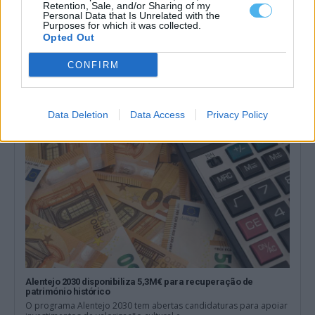
Retention, Sale, and/or Sharing of my
Personal Data that Is Unrelated with the
Municípios dos Mármores e Alqueva querem acolher grande
Purposes for which it was collected.
área empresarial do Interior alentejano
Opted Out
Os sete municípios da Zona dos Mármores e Alqueva querem
acolher a grande área...
CONFIRM
5 Agosto, 2026 - 11:57
Data Deletion
Data Access
Privacy Policy
Alentejo 2030 disponibiliza 5,3M€ para recuperação de
património histórico
O programa Alentejo 2030 tem abertas candidaturas para apoiar