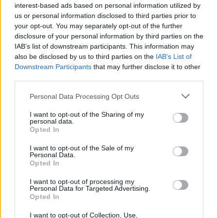
interest-based ads based on personal information utilized by
us or personal information disclosed to third parties prior to
your opt-out. You may separately opt-out of the further
disclosure of your personal information by third parties on the
IAB’s list of downstream participants. This information may
also be disclosed by us to third parties on the
IAB’s List of
Redondo: Uma ruína na Aldeia da Serra vai dar lugar a um
centro dedicado ao misticismo da Serra d’Ossa
Downstream Participants
that may further disclose it to other
O Município de Redondo lançou o concurso público para a
third parties.
construção do Centro de...
5 Agosto, 2026 - 12:25
Personal Data Processing Opt Outs
I want to opt-out of the Sharing of my
personal data.
Opted In
I want to opt-out of the Sale of my
Personal Data.
Opted In
I want to opt-out of processing my
Personal Data for Targeted Advertising.
Opted In
I want to opt-out of Collection, Use,