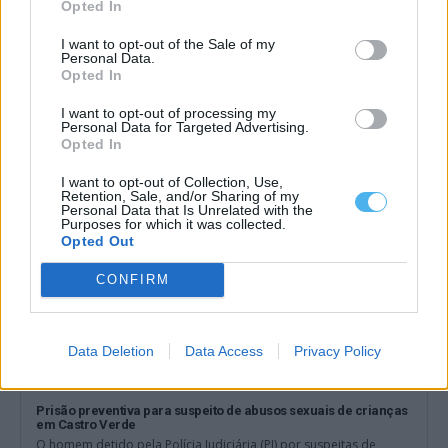
Opted In
I want to opt-out of the Sale of my
Alentejo registou 558 incêndios rurais e 2731 hectares de área
Personal Data.
ardida até 15 de julho
Opted In
O Alentejo registou 558 incêndios rurais entre 1 de janeiro e 15
de julho...
I want to opt-out of processing my
2 Agosto, 2026 - 11:00
Personal Data for Targeted Advertising.
Opted In
I want to opt-out of Collection, Use,
Retention, Sale, and/or Sharing of my
Personal Data that Is Unrelated with the
Purposes for which it was collected.
Opted Out
CONFIRM
Data Deletion
Data Access
Privacy Policy
Prisão preventiva para suspeito de abusos sexuais de crianças
em Castro Verde
O homem detido pela Polícia Judiciária (PJ) por suspeitas de