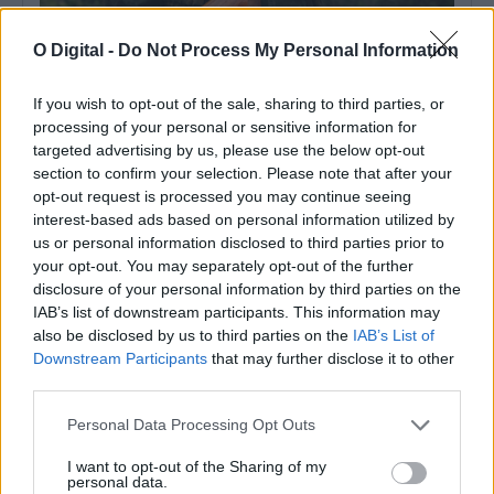
O Digital -
Do Not Process My Personal Information
If you wish to opt-out of the sale, sharing to third parties, or
processing of your personal or sensitive information for
Calendário venatório 2026-2027: Primeiras jornadas de caça
targeted advertising by us, please use the below opt-out
realizam-se em agosto
section to confirm your selection. Please note that after your
A época venatória 2026-2027 entra numa nova fase durante o
mês de agosto, com...
opt-out request is processed you may continue seeing
interest-based ads based on personal information utilized by
2 Agosto, 2026 - 12:00
us or personal information disclosed to third parties prior to
your opt-out. You may separately opt-out of the further
disclosure of your personal information by third parties on the
IAB’s list of downstream participants. This information may
also be disclosed by us to third parties on the
IAB’s List of
Downstream Participants
that may further disclose it to other
third parties.
Personal Data Processing Opt Outs
I want to opt-out of the Sharing of my
personal data.