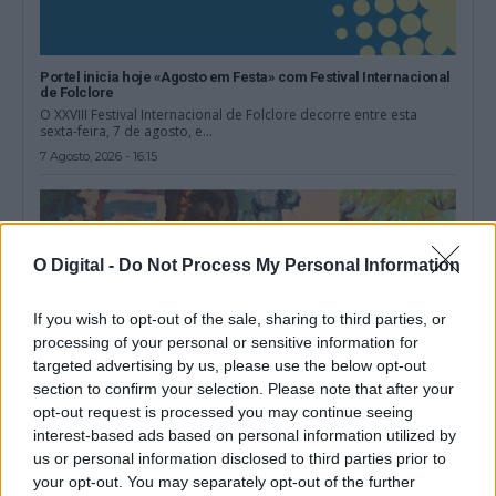
Portel inicia hoje «Agosto em Festa» com Festival Internacional
de Folclore
O XXVIII Festival Internacional de Folclore decorre entre esta
sexta-feira, 7 de agosto, e...
7 Agosto, 2026 - 16:15
O Digital -
Do Not Process My Personal Information
If you wish to opt-out of the sale, sharing to third parties, or
processing of your personal or sensitive information for
targeted advertising by us, please use the below opt-out
section to confirm your selection. Please note that after your
opt-out request is processed you may continue seeing
interest-based ads based on personal information utilized by
us or personal information disclosed to third parties prior to
As árvores do Montado são as protagonistas desta exposição
your opt-out. You may separately opt-out of the further