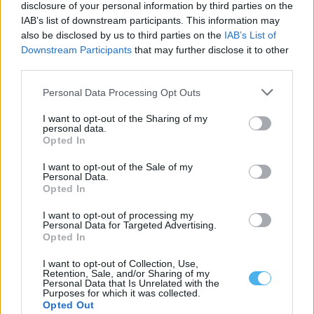
em Portel
disclosure of your personal information by third parties on the
A exposição de pintura «Num Tempo de Regresso», da autoria
IAB’s list of downstream participants. This information may
de Manuel Casa Branca,...
also be disclosed by us to third parties on the
IAB’s List of
7 Agosto, 2026 - 15:00
Downstream Participants
that may further disclose it to other
third parties.
Personal Data Processing Opt Outs
I want to opt-out of the Sharing of my
personal data.
Opted In
I want to opt-out of the Sale of my
Personal Data.
Opted In
I want to opt-out of processing my
Personal Data for Targeted Advertising.
Opted In
Noites do Jardim 2026 levam espetáculos a Mourão, Luz e
Granja
I want to opt-out of Collection, Use,
As Noites do Jardim regressam em agosto ao concelho de
Retention, Sale, and/or Sharing of my
Mourão, com quatro espetáculos...
Personal Data that Is Unrelated with the
Purposes for which it was collected.
6 Agosto, 2026 - 14:24
Opted Out