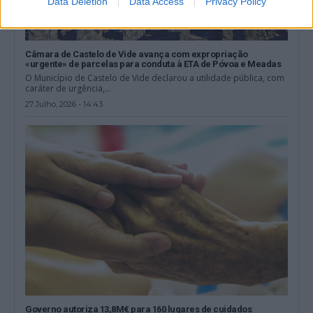
Data Deletion
Data Access
Privacy Policy
Câmara de Castelo de Vide avança com expropriação
«urgente» de parcelas para conduta à ETA de Póvoa e Meadas
O Município de Castelo de Vide declarou a utilidade pública, com
caráter de urgência,...
27 Julho, 2026 - 14:43
Governo autoriza 13,8M€ para 160 lugares de cuidados