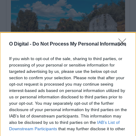
O Digital -
Do Not Process My Personal Information
If you wish to opt-out of the sale, sharing to third parties, or
processing of your personal or sensitive information for
targeted advertising by us, please use the below opt-out
Governo designa nova comissão de cogestão do Parque
section to confirm your selection. Please note that after your
Natural da Serra de São Mamede
opt-out request is processed you may continue seeing
O Governo designou a nova comissão de cogestão do Parque
Natural da Serra de...
interest-based ads based on personal information utilized by
28 Julho, 2026 - 14:05
us or personal information disclosed to third parties prior to
your opt-out. You may separately opt-out of the further
disclosure of your personal information by third parties on the
IAB’s list of downstream participants. This information may
also be disclosed by us to third parties on the
IAB’s List of
Downstream Participants
that may further disclose it to other
third parties.