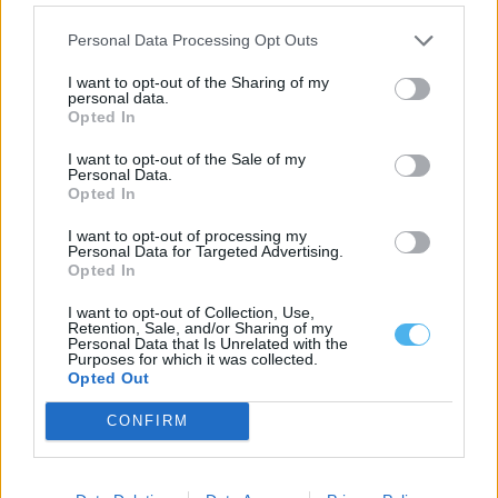
Personal Data Processing Opt Outs
I want to opt-out of the Sharing of my
personal data.
Opted In
I want to opt-out of the Sale of my
Personal Data.
Não são poeiras do deserto: fumo dos incêndios em Espanha
Opted In
chega ao Alentejo
O céu com aspeto esbranquiçado observado esta segunda-feira
em vários pontos do Alentejo não...
I want to opt-out of processing my
Personal Data for Targeted Advertising.
27 Julho, 2026 - 16:58
Opted In
I want to opt-out of Collection, Use,
Retention, Sale, and/or Sharing of my
Personal Data that Is Unrelated with the
Purposes for which it was collected.
Opted Out
CONFIRM