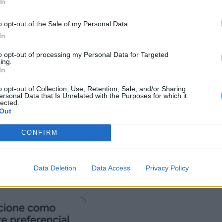
In
ão e com poucos custos, mas com muita diversão. O
antes como quem nos visita», afirmou.
o opt-out of the Sale of my Personal Data.
In
niciativas que refletem o espírito bem-humorado de
to opt-out of processing my Personal Data for Targeted
ing.
 com figuras locais. Espero que gostem e que não
In
gozar. São coisas diferentes», explicou o presidente.
o opt-out of Collection, Use, Retention, Sale, and/or Sharing
ersonal Data that Is Unrelated with the Purposes for which it
lected.
ontração do Carnaval de Borba são o que o tornam
Out
ho e no luxo, como o de Elvas ou o de Badajoz, o
CONFIRM
al divertido e acolhedor deve vir a Borba»,
Data Deletion
Data Access
Privacy Policy