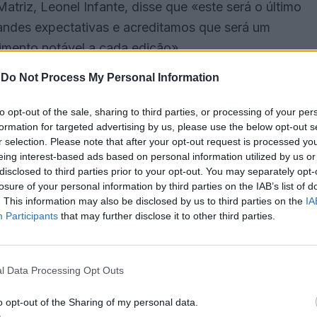
Matriz, Leonel Infante, disse que «este será o último
andes expectativas e acreditamos que será um
imento notável a cada edição».
-
Do Not Process My Personal Information
vidades pensadas para melhorar a experiência,
ir, vamos alterar o local do lanche, tornando o
to opt-out of the sale, sharing to third parties, or processing of your per
o bem-estar das crianças e que esperamos ser bem
formation for targeted advertising by us, please use the below opt-out s
r selection. Please note that after your opt-out request is processed y
eing interest-based ads based on personal information utilized by us or
disclosed to third parties prior to your opt-out. You may separately opt-
 Borba é a sua ligação à comunidade, com a
losure of your personal information by third parties on the IAB’s list of
. This information may also be disclosed by us to third parties on the
IA
s habitantes. Embora os grupos ainda estejam a ser
Participants
that may further disclose it to other third parties.
 quanto à adesão. «Esperamos uma enchente como
 sublinhou.
l Data Processing Opt Outs
 pela sua abordagem única, marcada pela
o opt-out of the Sharing of my personal data.
arnavais mais luxuosos de outras regiões. «O