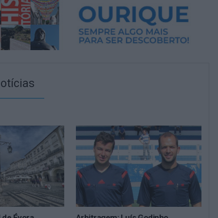
otícias
l de Évora
Arbitragem: Luís Godinho