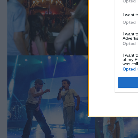
Opted 
I want t
Opted 
I want 
Advertis
Opted 
I want t
of my P
was col
Opted 