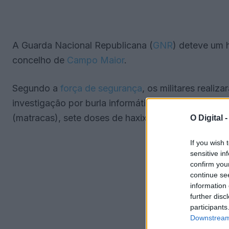
A Guarda Nacional Republicana (
GNR
) deteve um 
concelho de
Campo Maior
.
Segundo a
força de segurança
, os militares reali
investigação por burla informática e nas comunic
(matracas), sete doses de haxixe, quatro telemóve
O Digital 
If you wish 
sensitive in
confirm you
continue se
information 
further disc
participants
Downstream 