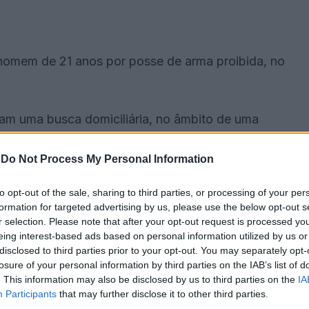
homem de 21 anos por posse de arma proibida, no
zaram uma busca domiciliária, no âmbito de uma
ações (MBWay), tendo apreendido a arma
is e ainda 160€ em numerário.
-
Do Not Process My Personal Information
to opt-out of the sale, sharing to third parties, or processing of your per
formation for targeted advertising by us, please use the below opt-out s
r selection. Please note that after your opt-out request is processed y
eing interest-based ads based on personal information utilized by us or
disclosed to third parties prior to your opt-out. You may separately opt-
losure of your personal information by third parties on the IAB’s list of
. This information may also be disclosed by us to third parties on the
IA
Participants
that may further disclose it to other third parties.