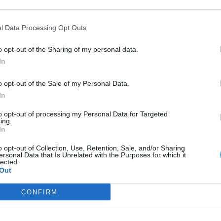
l Data Processing Opt Outs
s ao Tribunal Judicial de Elvas.
o opt-out of the Sharing of my personal data.
In
o opt-out of the Sale of my Personal Data.
In
to opt-out of processing my Personal Data for Targeted
ing.
In
o opt-out of Collection, Use, Retention, Sale, and/or Sharing
ersonal Data that Is Unrelated with the Purposes for which it
lected.
Out
CONFIRM