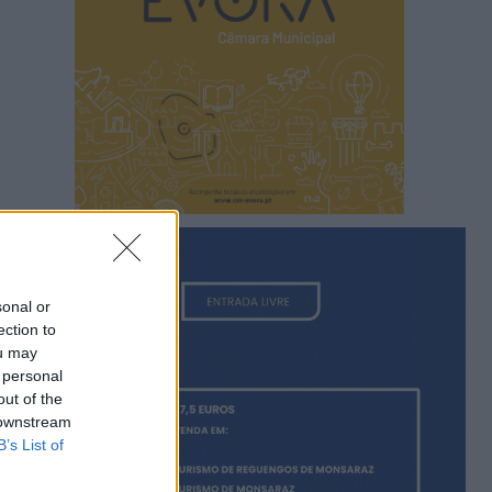
sonal or
ection to
ou may
 personal
out of the
 downstream
B’s List of