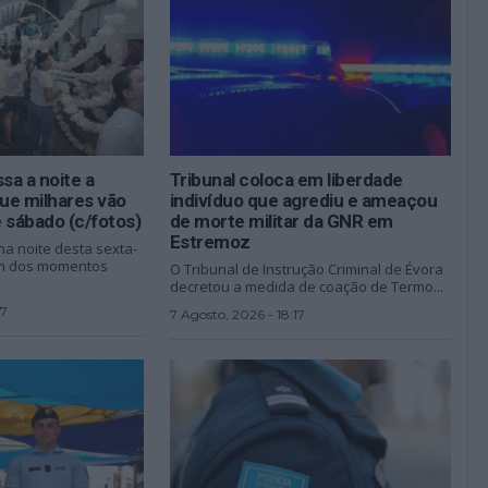
a a noite a
Tribunal coloca em liberdade
que milhares vão
indivíduo que agrediu e ameaçou
e sábado (c/fotos)
de morte militar da GNR em
Estremoz
a noite desta sexta-
 um dos momentos
O Tribunal de Instrução Criminal de Évora
decretou a medida de coação de Termo...
57
7 Agosto, 2026 - 18:17