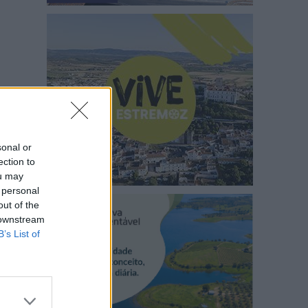
sonal or
ection to
ou may
 personal
out of the
 downstream
B’s List of