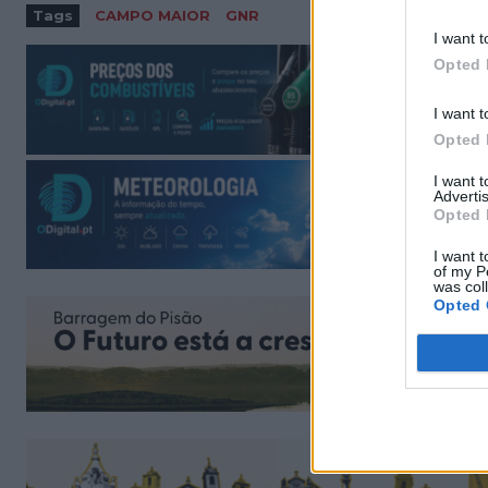
Tags
CAMPO MAIOR
GNR
I want t
Opted 
I want t
Opted 
I want 
Advertis
Opted 
I want t
of my P
was col
Opted 