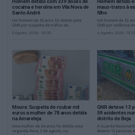
Homem detido com 339 doses de
Homem detido e
cocaína e heroína em Vila Nova de
maus-tratos à e
Santo André
filho
Um homem de 36 anos foi detido pela
Um homem de 32 anos
GNR por suspeita de tráfico de...
GNR por violência do
5 Agosto, 2026 - 09:35
4 Agosto, 2026 - 13:3
Moura: Suspeita de roubar mil
GNR deteve 13 p
euros a mulher de 78 anos detida
59 acidentes n
na Amareleja
distrito de Beja
Uma mulher de 64 anos foi detida esta
A Guarda Nacional R
segunda-feira, 3 de agosto, na
deteve 13 pessoas em