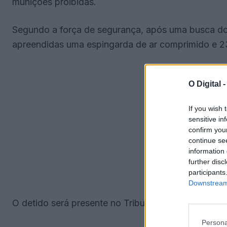
munições proibidas.
Segundo a força de segurança, após uma busca dom
apreendidas uma espingarda de ar comprimido e 2
O Digital 
If you wish 
sensitive in
confirm you
continue se
information 
further disc
participants
Downstream 
O detido será presente no Tribunal Judicial de Elv
Persona