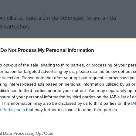
iciliária, para além da detenção, foram ainda
3 cartuchos.
-
Do Not Process My Personal Information
to opt-out of the sale, sharing to third parties, or processing of your per
formation for targeted advertising by us, please use the below opt-out s
r selection. Please note that after your opt-out request is processed y
eing interest-based ads based on personal information utilized by us or
disclosed to third parties prior to your opt-out. You may separately opt-
losure of your personal information by third parties on the IAB’s list of
. This information may also be disclosed by us to third parties on the
IA
Participants
that may further disclose it to other third parties.
as, para aplicação das medidas de coação.
l Data Processing Opt Outs