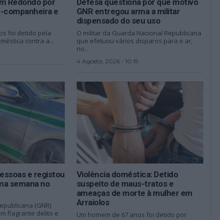
m Redondo por
Defesa questiona por que motivo
x-companheira e
GNR entregou arma a militar
dispensado do seu uso
 foi detido pela
O militar da Guarda Nacional Republicana
méstica contra a...
que efetuou vários disparos para o ar,
no...
2
4 Agosto, 2026 - 10:19
essoas e registou
Violência doméstica: Detido
uma semana no
suspeito de maus-tratos e
ameaças de morte à mulher em
Arraiolos
epublicana (GNR)
 flagrante delito e
Um homem de 67 anos foi detido por