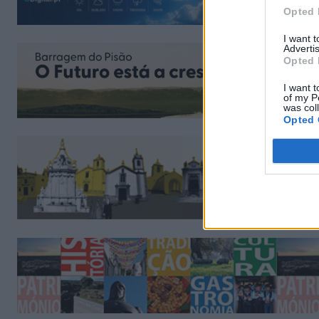
Opted 
I want 
Advertis
Opted 
I want t
of my P
was col
Opted 