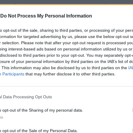
didas três caçadeiras e um machado, para além de
-
Do Not Process My Personal Information
to opt-out of the sale, sharing to third parties, or processing of your per
icados ao Tribunal Judicial de Elvas.
formation for targeted advertising by us, please use the below opt-out s
r selection. Please note that after your opt-out request is processed y
 público e denunciar é uma responsabilidade
eing interest-based ads based on personal information utilized by us or
disclosed to third parties prior to your opt-out. You may separately opt-
losure of your personal information by third parties on the IAB’s list of
. This information may also be disclosed by us to third parties on the
IA
Participants
that may further disclose it to other third parties.
l Data Processing Opt Outs
o opt-out of the Sharing of my personal data.
In
o opt-out of the Sale of my Personal Data.