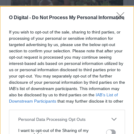
O Digital -
Do Not Process My Personal Information
If you wish to opt-out of the sale, sharing to third parties, or
processing of your personal or sensitive information for
targeted advertising by us, please use the below opt-out
section to confirm your selection. Please note that after your
opt-out request is processed you may continue seeing
interest-based ads based on personal information utilized by
us or personal information disclosed to third parties prior to
Luís Godinho recorda os seis meses em que viveu sob proteção
your opt-out. You may separately opt-out of the further
policial: “Há um lado humano que muitos esquecem”
disclosure of your personal information by third parties on the
Veja a entrevista completa A arbitragem de futebol é
IAB’s list of downstream participants. This information may
frequentemente analisada pelos 90 minutos de...
also be disclosed by us to third parties on the
IAB’s List of
5 Agosto, 2026 - 23:04
Downstream Participants
that may further disclose it to other
third parties.
Personal Data Processing Opt Outs
I want to opt-out of the Sharing of my