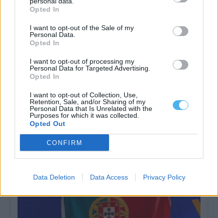
personal data.
Opted In
I want to opt-out of the Sale of my
Personal Data.
Opted In
I want to opt-out of processing my
Personal Data for Targeted Advertising.
Opted In
Luís Godinho revela os bastidores da arbitragem internacional
no novo episódio do VÄLIDO Talks
I want to opt-out of Collection, Use,
Há muito mais por trás de um árbitro do que os 90 minutos de...
Retention, Sale, and/or Sharing of my
Personal Data that Is Unrelated with the
4 Agosto, 2026 - 23:21
Purposes for which it was collected.
Opted Out
CONFIRM
Data Deletion
Data Access
Privacy Policy