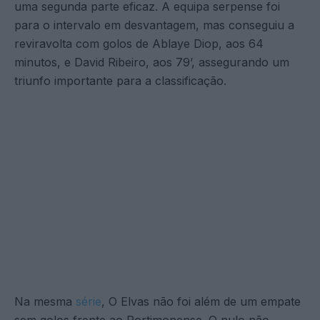
uma segunda parte eficaz. A equipa serpense foi
para o intervalo em desvantagem, mas conseguiu a
reviravolta com golos de Ablaye Diop, aos 64
minutos, e David Ribeiro, aos 79’, assegurando um
triunfo importante para a classificação.
Na mesma
série
, O Elvas não foi além de um empate
sem golos frente ao Portimonense. O nulo não