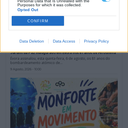
Personal Data that Is Unrelated with the
Purposes for which it was collected.
Opted Out
CONFIRM
Data Deletion
Data Access
Privacy Policy
Jardim da Paz inaugurado em Évora nos 81 anos de Hiroshima
Évora assinalou, esta quinta-feira, 6 de agosto, os 81 anos do
bombardeamento atómico de...
9 Agosto, 2026 - 10:00