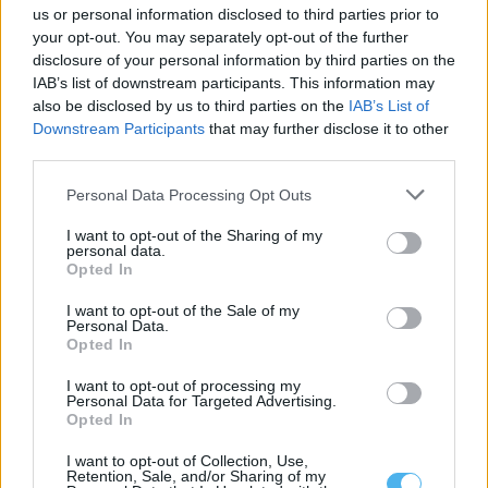
us or personal information disclosed to third parties prior to
your opt-out. You may separately opt-out of the further
disclosure of your personal information by third parties on the
IAB’s list of downstream participants. This information may
also be disclosed by us to third parties on the
IAB’s List of
Downstream Participants
that may further disclose it to other
third parties.
Personal Data Processing Opt Outs
I want to opt-out of the Sharing of my
personal data.
Opted In
Volta: Gonçalo Rodrigues desiste após queda em Elvas
I want to opt-out of the Sale of my
Personal Data.
O ciclista português Gonçalo Rodrigues (Óbidos Cycling Team)
abandonou a 87.ª edição da Volta...
Opted In
9 Agosto, 2026 - 14:14
I want to opt-out of processing my
Personal Data for Targeted Advertising.
Opted In
I want to opt-out of Collection, Use,
Retention, Sale, and/or Sharing of my