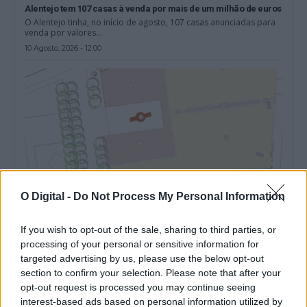
Alentejo tem 107 casas à venda por mais de um milhão de euros
O Alentejo tinha, no início de agosto, 107 casas anunciadas para
venda por valores...
10 Agosto, 2026 - 12:00
O Digital -
Do Not Process My Personal Information
If you wish to opt-out of the sale, sharing to third parties, or
processing of your personal or sensitive information for
Municipio de Évora lança concurso de 3,2M€ para a 2ª fase da
targeted advertising by us, please use the below opt-out
requalificação do Rossio de São Brás
O Município de Évora lançou um concurso público para a
section to confirm your selection. Please note that after your
empreitada da Fase 02-A...
opt-out request is processed you may continue seeing
10 Agosto, 2026 - 10:07
interest-based ads based on personal information utilized by