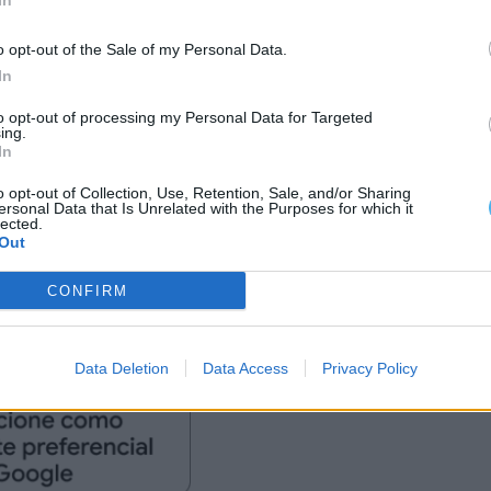
In
Alverca “B”
9
o opt-out of the Sale of my Personal Data.
Alcochetense
8
In
Sintrense
8
to opt-out of processing my Personal Data for Targeted
ing.
O Elvas
8
In
Portimonense
6
o opt-out of Collection, Use, Retention, Sale, and/or Sharing
ersonal Data that Is Unrelated with the Purposes for which it
Comércio e Indústria
6
lected.
Out
GD Lagoa
4
Vasco da Gama
3
CONFIRM
Data Deletion
Data Access
Privacy Policy