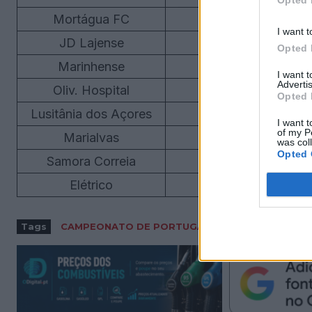
Opted 
Mortágua FC
9
I want t
JD Lajense
8
Opted 
Marinhense
8
I want 
Advertis
Oliv. Hospital
7
Opted 
Lusitânia dos Açores
7
I want t
of my P
Marialvas
7
was col
Opted 
Samora Correia
5
Elétrico
4
Tags
CAMPEONATO DE PORTUGAL
DESPORTO