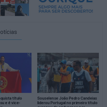
otícias
quista título
Souselense João Pedro Candeias
tsu e é vice-
liderou Portugal no primeiro título