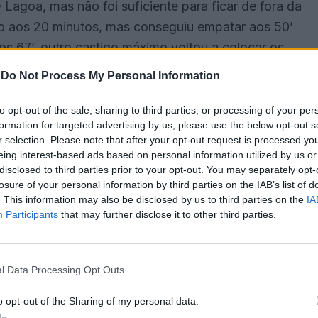
 Lagoa, mas não foi suficiente para ficar de fora da
go aos 20 minutos, mas conseguiu empatar aos 50’
s 67’, outro castigo máximo voltou a colocar os
os 75’.
-
Do Not Process My Personal Information
o perder por 2×1, tendo o golo solitário dos baixo
to opt-out of the sale, sharing to third parties, or processing of your per
formation for targeted advertising by us, please use the below opt-out s
nio Baixinho.
r selection. Please note that after your opt-out request is processed y
eing interest-based ads based on personal information utilized by us or
Equipas
Pontos
disclosed to third parties prior to your opt-out. You may separately opt-
losure of your personal information by third parties on the IAB’s list of
Atl. Malveira
14
. This information may also be disclosed by us to third parties on the
IA
Participants
that may further disclose it to other third parties.
Serpa
14
Juventude de Évora
14
Louletano
13
l Data Processing Opt Outs
Oriental
12
o opt-out of the Sharing of my personal data.
Moncarapachense
10