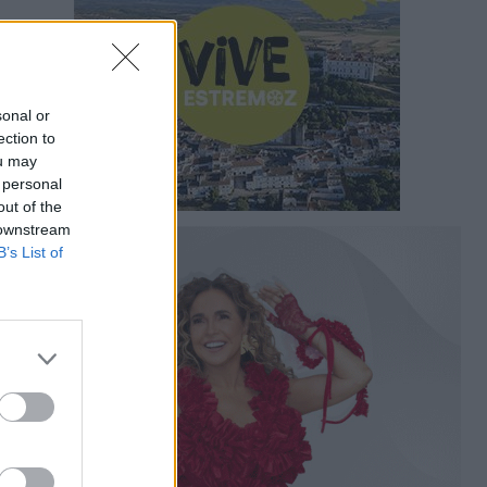
sonal or
ection to
ou may
 personal
out of the
 downstream
B’s List of