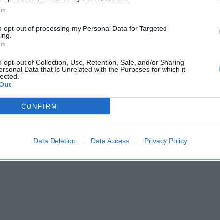
origem a albufeira de Santa Clara, no concelho de
In
to opt-out of processing my Personal Data for Targeted
ing.
In
 de 15.200 hectares (ha), com uma área beneficiada
ur.
o opt-out of Collection, Use, Retention, Sale, and/or Sharing
ersonal Data that Is Unrelated with the Purposes for which it
lected.
Out
CONFIRM
Data Deletion
Data Access
Privacy Policy