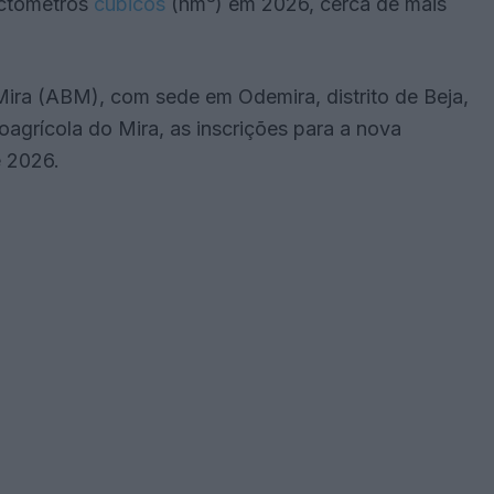
ectómetros
cúbicos
(hm³) em 2026, cerca de mais
ira (ABM), com sede em Odemira, distrito de Beja,
agrícola do Mira, as inscrições para a nova
e 2026.