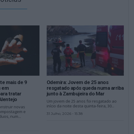
te mais de 9
Odemira: Jovem de 25 anos
s em
resgatado após queda numa arriba
ara tratar
junto à Zambujeira do Mar
Alentejo
Um jovem de 25 anos foi resgatado ao
início da noite desta quinta-feira, 30...
onstruir novas
compostagem e
31 Julho, 2026 - 15:38
duos, num...