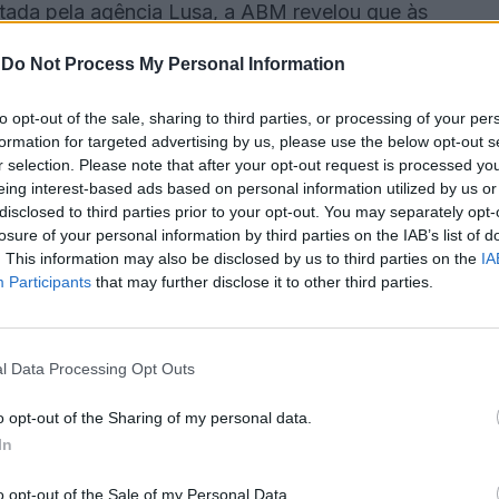
tada pela agência Lusa, a ABM revelou que às
da a dotação global de 13,7 hm3, “volume que
-
Do Not Process My Personal Information
2025”.
to opt-out of the sale, sharing to third parties, or processing of your per
ectares de culturas anuais alimentares adicionais
formation for targeted advertising by us, please use the below opt-out s
r selection. Please note that after your opt-out request is processed y
 hm3”.
eing interest-based ads based on personal information utilized by us or
disclosed to third parties prior to your opt-out. You may separately opt-
limentares permanentes ou protegidas, com um
losure of your personal information by third parties on the IAB’s list of
. This information may also be disclosed by us to third parties on the
IA
 2024, desde que não o tenham feito em 2025, será
Participants
that may further disclose it to other third parties.
o de Água que vier a ser aprovado, no âmbito do
l Data Processing Opt Outs
ições já realizadas, “podendo inclusive vir a
o opt-out of the Sharing of my personal data.
, em face de disponibilidades hí­dricas adicionais
In
o opt-out of the Sale of my Personal Data.