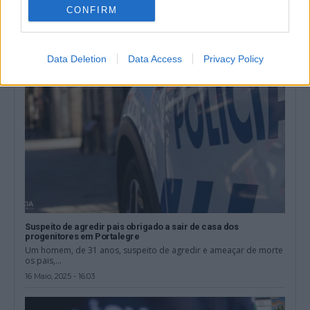
violência...
CONFIRM
31 Maio, 2025 - 14:00
Data Deletion
Data Access
Privacy Policy
Suspeito de agredir pais obrigado a sair de casa dos
progenitores em Portalegre
Um homem, de 31 anos, suspeito de agredir e ameaçar de morte
os pais,...
16 Maio, 2025 - 16:03