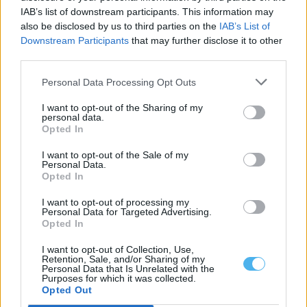
IAB’s list of downstream participants. This information may
also be disclosed by us to third parties on the
IAB’s List of
Violência doméstica: Homem detido em Elvas pela PSP ficou
Downstream Participants
that may further disclose it to other
em prisão preventiva
Um homem, de 60 anos, ficou em prisão preventiva por suspeita
third parties.
de violência doméstica...
13 Abril, 2026 - 17:49
Personal Data Processing Opt Outs
I want to opt-out of the Sharing of my
personal data.
Opted In
I want to opt-out of the Sale of my
Personal Data.
Opted In
I want to opt-out of processing my
Personal Data for Targeted Advertising.
Opted In
I want to opt-out of Collection, Use,
Retention, Sale, and/or Sharing of my
Personal Data that Is Unrelated with the
Purposes for which it was collected.
GNR detém dois homens por violência doméstica e posse ilegal
Opted Out
de armas em Campo Maior
A GNR deteve dois homens, de 34 e 62 anos, na quinta-feira, por