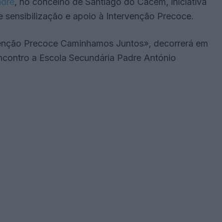
ndré
, no concelho de Santiago do Cacém, iniciativa
sensibilização e apoio à Intervenção Precoce.
rvenção Precoce Caminhamos Juntos», decorrerá em
ncontro a Escola Secundária Padre António