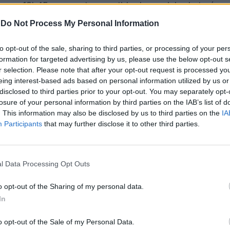
ra as 18h45, enquanto a partida da caminhada terá
ximada de 7,5 quilómetros.
-
Do Not Process My Personal Information
to opt-out of the sale, sharing to third parties, or processing of your per
formation for targeted advertising by us, please use the below opt-out s
r selection. Please note that after your opt-out request is processed y
niciativa, incentivando a presença de famílias,
eing interest-based ads based on personal information utilized by us or
disclosed to third parties prior to your opt-out. You may separately opt-
losure of your personal information by third parties on the IAB’s list of
. This information may also be disclosed by us to third parties on the
IA
reço de correio eletrónico
Participants
that may further disclose it to other third parties.
ontactos telefónicos 939 299 860 e 917 410 382.
 a data de nascimento e um contacto telefónico.
l Data Processing Opt Outs
o opt-out of the Sharing of my personal data.
In
rá com a oferta de sopa e lanche aos
o opt-out of the Sale of my Personal Data.