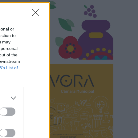
sonal or
ection to
ou may
 personal
out of the
 downstream
B’s List of