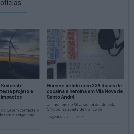
otícias
o Sudoeste:
Homem detido com 339 doses de
testa projeto e
cocaína e heroína em Vila Nova de
 impactos
Santo André
Um homem de 36 anos foi detido pela
GNR por suspeita de tráfico de...
 do Cacém contesta o
oeste e exige uma...
5 Agosto, 2026 - 09:35