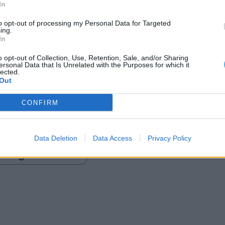
In
ntervenção Precoce da CERCISIAGO, contando com a
to opt-out of processing my Personal Data for Targeted
titucionais.
ing.
In
rçar os laços de solidariedade na comunidade e
o opt-out of Collection, Use, Retention, Sale, and/or Sharing
ersonal Data that Is Unrelated with the Purposes for which it
to das famílias e da população em geral.
lected.
Out
DADE
VILA NOVA DE SANTO ANDRÉ
CONFIRM
Data Deletion
Data Access
Privacy Policy