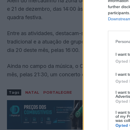
Além do mercadinho na zona do rossio, que vai dec
information 
further disc
e 21 de dezembro, das 14:00 às 18:00, o município 
participants
quadra festiva.
Downstream 
Entre as atividades, destacam-se um concurso ded
tradicional e a atuação de grupos musicais itinerant
Persona
dia 20 deste mês, pelas 16:00.
I want t
Opted 
Ainda no campo da música, o Centro de Congressos
mês, pelas 21:30, um concerto de Natal com a Tun
I want t
Opted 
I want 
Tags
NATAL
PORTALEGRE
Advertis
Opted 
I want t
of my P
was col
Opted 