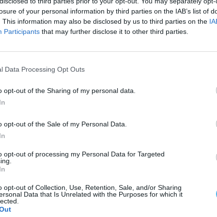
orrer no sábado e no domingo e nos dias 13, 14, 20
disclosed to third parties prior to your opt-out. You may separately opt-
losure of your personal information by third parties on the IAB’s list of
tem agendado outras iniciativas para celebrar esta
. This information may also be disclosed by us to third parties on the
IA
Participants
that may further disclose it to other third parties.
icado às melhores montras de Natal do comércio
es pelas artérias comerciais, na segunda-feira, e no
l Data Processing Opt Outs
o opt-out of the Sharing of my personal data.
In
 da Câmara de Portalegre acolhe no dia 11 deste
a da Academia de Santa Clara.
o opt-out of the Sale of my Personal Data.
In
to opt-out of processing my Personal Data for Targeted
ing.
In
o opt-out of Collection, Use, Retention, Sale, and/or Sharing
ersonal Data that Is Unrelated with the Purposes for which it
lected.
Out