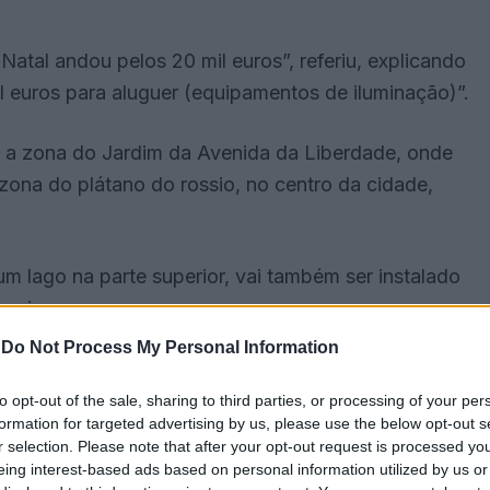
atal andou pelos 20 mil euros”, referiu, explicando
il euros para aluguer (equipamentos de iluminação)”.
e a zona do Jardim da Avenida da Liberdade, onde
zona do plátano do rossio, no centro da cidade,
m lago na parte superior, vai também ser instalado
 mais novos.
-
Do Not Process My Personal Information
 pela colocação de uma árvore de Natal na Praça
nidades hoteleiras, uma escola e a PSP, entre
to opt-out of the sale, sharing to third parties, or processing of your per
formation for targeted advertising by us, please use the below opt-out s
r selection. Please note that after your opt-out request is processed y
eing interest-based ads based on personal information utilized by us or