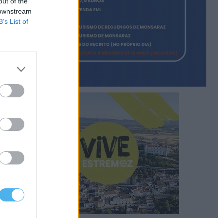
out of the
 downstream
B’s List of