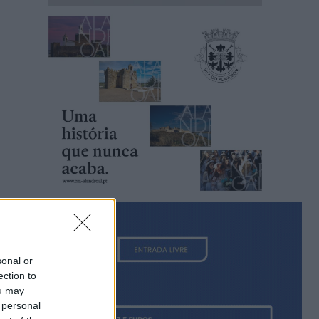
sonal or
ection to
ou may
 personal