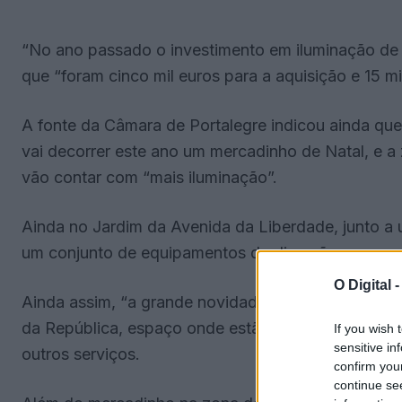
“No ano passado o investimento em iluminação de N
que “foram cinco mil euros para a aquisição e 15 m
A fonte da Câmara de Portalegre indicou ainda qu
vai decorrer este ano um mercadinho de Natal, e a 
vão contar com “mais iluminação”.
Ainda no Jardim da Avenida da Liberdade, junto a u
um conjunto de equipamentos de diversão para os
O Digital 
Ainda assim, “a grande novidade deste ano” passa
da República, espaço onde estão situados bares, u
If you wish 
sensitive in
outros serviços.
confirm you
continue se