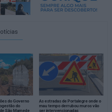
otícias
ções do Governo
As estradas de Portalegre onde o
cogestão do
mau tempo derrubou muros vão
a de São Mamede
ser intervencionadas