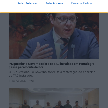
Data Deletion
Data Access
Privacy Policy
PS questiona Governo sobre se TAC instalada em Portalegre
passa para Ponte de Sor
O PS questionou o Governo sobre se a reafetação do aparelho
de TAC instalado...
16 Julho, 2026 - 17:59