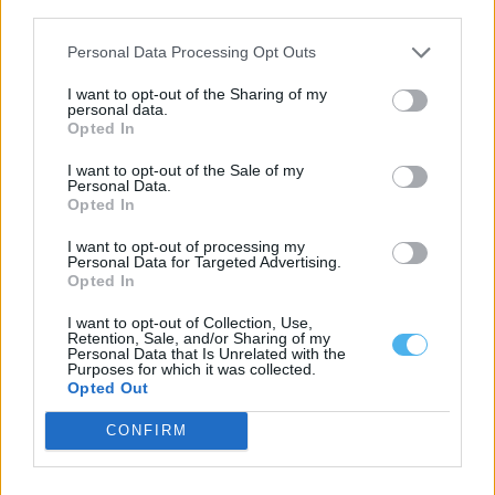
third parties.
A Guarda Nacional Republicana deteve 15 pessoas durante uma
operação realizada no âmbito do...
Personal Data Processing Opt Outs
27 Julho, 2026 - 10:38
I want to opt-out of the Sharing of my
personal data.
Opted In
I want to opt-out of the Sale of my
Personal Data.
Opted In
I want to opt-out of processing my
Personal Data for Targeted Advertising.
Opted In
I want to opt-out of Collection, Use,
Retention, Sale, and/or Sharing of my
Personal Data that Is Unrelated with the
Purposes for which it was collected.
Ponte de Sor integra a BIALE_27 e vai receber exposições,
Opted Out
residências artísticas e projetos culturais
O Município de Ponte de Sor vai integrar a edição de 2027 da
CONFIRM
Bienal...
20 Julho, 2026 - 08:00