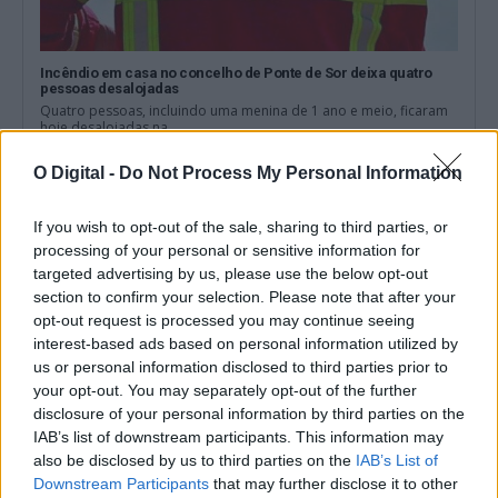
Incêndio em casa no concelho de Ponte de Sor deixa quatro
pessoas desalojadas
Quatro pessoas, incluindo uma menina de 1 ano e meio, ficaram
hoje desalojadas na...
4 Agosto, 2026 - 17:18
O Digital -
Do Not Process My Personal Information
If you wish to opt-out of the sale, sharing to third parties, or
processing of your personal or sensitive information for
targeted advertising by us, please use the below opt-out
section to confirm your selection. Please note that after your
opt-out request is processed you may continue seeing
interest-based ads based on personal information utilized by
us or personal information disclosed to third parties prior to
your opt-out. You may separately opt-out of the further
disclosure of your personal information by third parties on the
IAB’s list of downstream participants. This information may
also be disclosed by us to third parties on the
IAB’s List of
GNR detém 15 pessoas e apreende droga e 9.513 euros no ZNA
Downstream Participants
that may further disclose it to other
Gathering em Montargil