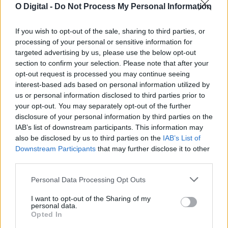
O Digital -
Do Not Process My Personal Information
If you wish to opt-out of the sale, sharing to third parties, or
processing of your personal or sensitive information for
targeted advertising by us, please use the below opt-out
section to confirm your selection. Please note that after your
opt-out request is processed you may continue seeing
Câmara de Alcácer do Sal lança concurso de 283 mil euros
para Ligações Terra-Rio
interest-based ads based on personal information utilized by
A Câmara Municipal de Alcácer do Sal lançou um concurso
us or personal information disclosed to third parties prior to
público para a execução...
your opt-out. You may separately opt-out of the further
7 Agosto, 2026 - 12:45
disclosure of your personal information by third parties on the
IAB’s list of downstream participants. This information may
also be disclosed by us to third parties on the
IAB’s List of
Downstream Participants
that may further disclose it to other
third parties.
Personal Data Processing Opt Outs
I want to opt-out of the Sharing of my
personal data.
Opted In