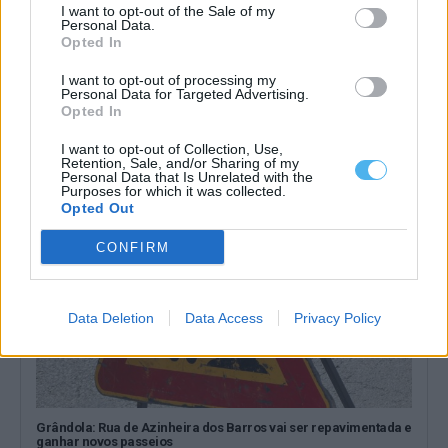
I want to opt-out of the Sale of my
Personal Data.
Opted In
Aljustrel terá obra de 1,57 milhões para reforçar abastecimento
de água
I want to opt-out of processing my
Personal Data for Targeted Advertising.
O abastecimento de água em Aljustrel vai ser reforçado através
Opted In
de uma empreitada avaliada...
6 Agosto, 2026 - 14:32
I want to opt-out of Collection, Use,
Retention, Sale, and/or Sharing of my
Personal Data that Is Unrelated with the
Purposes for which it was collected.
Opted Out
CONFIRM
Data Deletion
Data Access
Privacy Policy
Grândola: Rua de Azinheira dos Barros vai ser repavimentada e
ganhar novos passeios