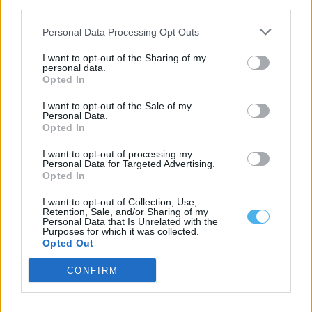
third parties.
“Nisa em Festa” até domingo
Personal Data Processing Opt Outs
Quinta do Bill, Pedro Abrunhosa, D.A.M.A, Bárbara Bandeira e
Nininho Vaz Maia, são alguns...
I want to opt-out of the Sharing of my
23 Julho, 2026 - 16:00
personal data.
Opted In
I want to opt-out of the Sale of my
Personal Data.
Opted In
I want to opt-out of processing my
Personal Data for Targeted Advertising.
Opted In
I want to opt-out of Collection, Use,
Retention, Sale, and/or Sharing of my
Personal Data that Is Unrelated with the
Purposes for which it was collected.
Opted Out
Centro de Portalegre vai ficar ligado ao campus politécnico por
CONFIRM
ciclovia
O executivo da câmara de Portalegre aprovou, por unanimidade,
o lançamento do concurso público...