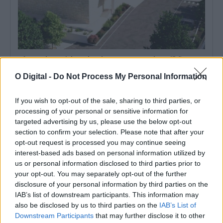
Câmara de Arraiolos volta a lançar concurso de 3 milhões para
Polo Empresarial no antigo edifício da EPAC
A Câmara Municipal de Arraiolos voltou a avançar com um
O Digital -
Do Not Process My Personal Information
concurso público para transformar...
31 Julho, 2026 - 19:00
If you wish to opt-out of the sale, sharing to third parties, or
processing of your personal or sensitive information for
targeted advertising by us, please use the below opt-out
section to confirm your selection. Please note that after your
opt-out request is processed you may continue seeing
interest-based ads based on personal information utilized by
us or personal information disclosed to third parties prior to
your opt-out. You may separately opt-out of the further
disclosure of your personal information by third parties on the
IAB’s list of downstream participants. This information may
also be disclosed by us to third parties on the
IAB’s List of
Downstream Participants
that may further disclose it to other