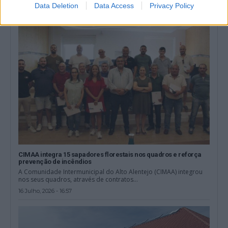
Data Deletion
Data Access
Privacy Policy
17 Julho, 2026 - 17:15
CIMAA integra 15 sapadores florestais nos quadros e reforça
prevenção de incêndios
A Comunidade Intermunicipal do Alto Alentejo (CIMAA) integrou
nos seus quadros, através de contratos...
16 Julho, 2026 - 16:57