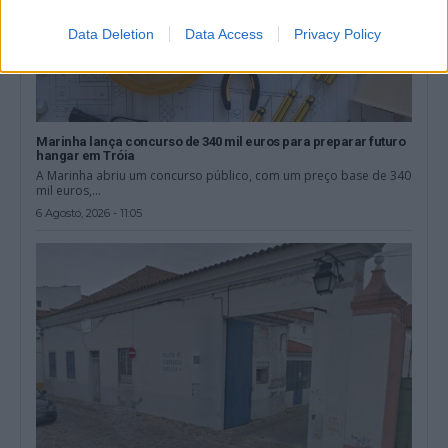
Data Deletion
Data Access
Privacy Policy
Marinha lança concurso de 340 mil euros para preparar futuro
hangar em Tróia
A Marinha abriu um concurso público, com um preço base de 340
mil euros,...
6 Agosto, 2026 - 11:05