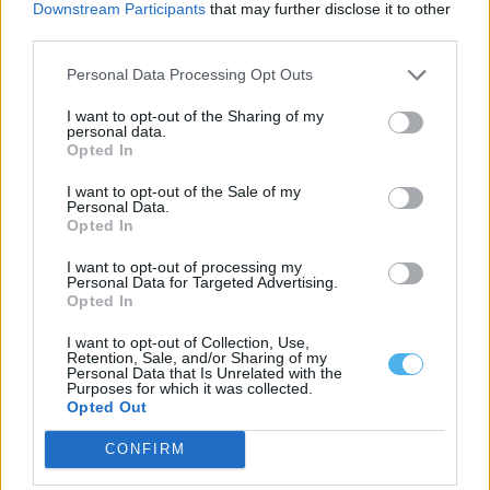
Downstream Participants
that may further disclose it to other
third parties.
Personal Data Processing Opt Outs
I want to opt-out of the Sharing of my
personal data.
Opted In
I want to opt-out of the Sale of my
Personal Data.
Opted In
As estradas de Portalegre onde o mau tempo derrubou muros
vão ser intervencionadas
I want to opt-out of processing my
Personal Data for Targeted Advertising.
O Município de Portalegre abriu um concurso público, com um
preço base de 103.593,89...
Opted In
6 Agosto, 2026 - 11:54
I want to opt-out of Collection, Use,
Retention, Sale, and/or Sharing of my
Personal Data that Is Unrelated with the
Purposes for which it was collected.
Opted Out
CONFIRM