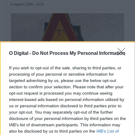
6 Agosto, 2026 - 14:32
O Digital -
Do Not Process My Personal Information
If you wish to opt-out of the sale, sharing to third parties, or
processing of your personal or sensitive information for
targeted advertising by us, please use the below opt-out
section to confirm your selection. Please note that after your
Grândola: Rua de Azinheira dos Barros vai ser repavimentada e
opt-out request is processed you may continue seeing
ganhar novos passeios
interest-based ads based on personal information utilized by
O Município de Grândola abriu um concurso público, com um
us or personal information disclosed to third parties prior to
preço base de 145.538,58...
your opt-out. You may separately opt-out of the further
6 Agosto, 2026 - 14:18
disclosure of your personal information by third parties on the
IAB’s list of downstream participants. This information may
also be disclosed by us to third parties on the
IAB’s List of