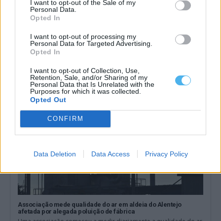
I want to opt-out of the Sale of my
Personal Data.
Opted In
AMBILITAL investe mais de 9 milhões de euros em
infraestruturas para tratar biorresíduos no Alentejo
I want to opt-out of processing my
A AMBILITAL está a construir novas infraestruturas de
Personal Data for Targeted Advertising.
compostagem e afinação de biorresíduos, num...
Opted In
31 Julho, 2026 - 16:00
I want to opt-out of Collection, Use,
Retention, Sale, and/or Sharing of my
Personal Data that Is Unrelated with the
Purposes for which it was collected.
Opted Out
CONFIRM
Data Deletion
Data Access
Privacy Policy
Associação mede qualidade do ar em aldeia do Alentejo
afetada por alegada poluição de fábrica