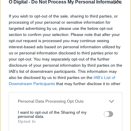
O Digital -
Do Not Process My Personal Information
If you wish to opt-out of the sale, sharing to third parties, or
processing of your personal or sensitive information for
targeted advertising by us, please use the below opt-out
section to confirm your selection. Please note that after your
Professora e escritora de Ferreira do Alentejo lança novo livro
opt-out request is processed you may continue seeing
de poesia e recebe distinção internacional
interest-based ads based on personal information utilized by
A professora e escritora Maria Isabel da Cruz Montes, residente
us or personal information disclosed to third parties prior to
em Ferreira do Alentejo,...
your opt-out. You may separately opt-out of the further
3 Agosto, 2026 - 14:30
disclosure of your personal information by third parties on the
IAB’s list of downstream participants. This information may
also be disclosed by us to third parties on the
IAB’s List of
Downstream Participants
that may further disclose it to other
third parties.
Personal Data Processing Opt Outs
I want to opt-out of the Sharing of my
personal data.
Opted In