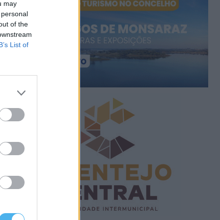
ou may
 personal
out of the
 downstream
B’s List of