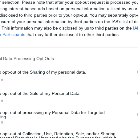
r selection. Please note that after your opt-out request is processed y
eing interest-based ads based on personal information utilized by us or
disclosed to third parties prior to your opt-out. You may separately opt-
losure of your personal information by third parties on the IAB’s list of
entaneamente, problemas com os recursos humanos
. This information may also be disclosed by us to third parties on the
IA
stão disponíveis na Conservatória de Estremoz e
Participants
that may further disclose it to other third parties.
ão dos mesmos», afirmou José Daniel Sádio,
viço funciona com normalidade e que existirá
l Data Processing Opt Outs
o opt-out of the Sharing of my personal data.
sponibilidade para colaborar com as entidades
In
tos relatados e evitar que situações semelhantes
o opt-out of the Sale of my Personal Data.
In
to opt-out of processing my Personal Data for Targeted
ing.
In
o opt-out of Collection, Use, Retention, Sale, and/or Sharing