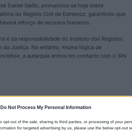
osé Daniel Sádio, pronunciou-se hoje sobre
ória do Registo Civil de Estremoz, garantindo que
 haverá reforço de recursos humanos.
a é da responsabilidade do Instituto dos Registos
io da Justiça. No entanto, «numa lógica de
oncelho», a autarquia entrou em contacto com o IRN
-
Do Not Process My Personal Information
to opt-out of the sale, sharing to third parties, or processing of your per
formation for targeted advertising by us, please use the below opt-out s