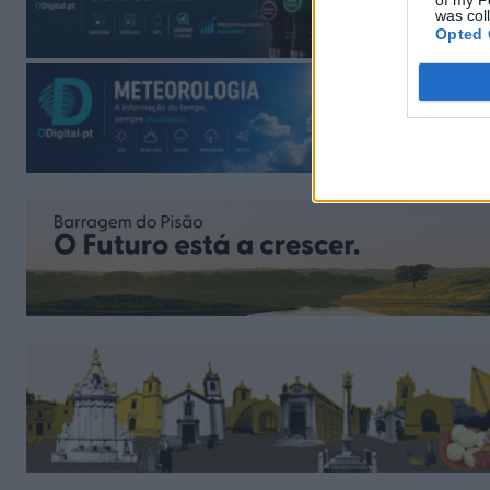
of my P
was col
Opted 