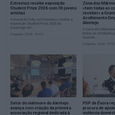
Estremoz recebe exposição
Zona dos Mármor
Student Prize 2026 com 30 jovens
«tem todas as c
artistas
receber» a Gran
Acolhimento Emp
A Howard’s Folly, em Estremoz, recebe a
Alentejo
exposição Student Prize 2026 da
Sovereign Art...
A Zona dos Mármore
todas as condições 
5 Agosto, 2026 - 19:00
Grande...
5 Agosto, 2026 - 17:10
Setor do mármore do Alentejo
PSP de Évora reg
avança com criação da primeira
procura de apoio
associação regional dedicada à
violência domést