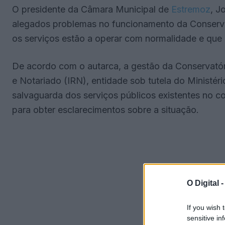
O presidente da Câmara Municipal de
Estremoz
, J
alegados problemas no funcionamento da Conservat
os serviços estão a operar com normalidade e que
De acordo com o autarca, a gestão da Conservatóri
e Notariado (IRN), entidade sob tutela do Ministér
salvaguarda dos serviços públicos existentes no c
para obter esclarecimentos sobre a situação.
O Digital 
If you wish 
sensitive in