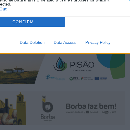
ersonal Data that Is Unrelated with the Purposes for which it
lected.
Out
CONFIRM
Data Deletion
Data Access
Privacy Policy