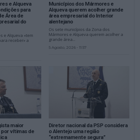
es e Alqueva
Municípios dos Mármores e
ondições para
Alqueva querem acolher grande
de Área de
área empresarial do Interior
resarial do
alentejano
Os sete municípios da Zona dos
Mármores e Alqueva querem acolher a
s e Alqueva «tem
grande área...
para receber» a
5 Agosto, 2026 - 11:57
ista maior
Diretor nacional da PSP considera
 por vítimas de
o Alentejo uma região
ica
“extremamente segura”