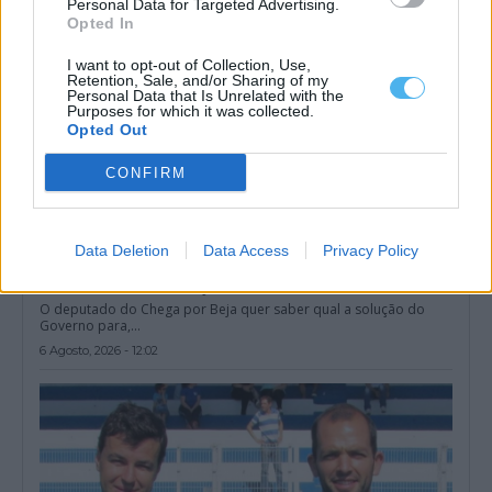
Personal Data for Targeted Advertising.
Opted In
I want to opt-out of Collection, Use,
Retention, Sale, and/or Sharing of my
Personal Data that Is Unrelated with the
Purposes for which it was collected.
Opted Out
CONFIRM
Data Deletion
Data Access
Privacy Policy
Chega exige solução do Governo para eventual saída de
médicos do distrito de Beja
O deputado do Chega por Beja quer saber qual a solução do
Governo para,...
6 Agosto, 2026 - 12:02