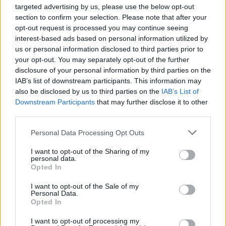
targeted advertising by us, please use the below opt-out
mais longa...
section to confirm your selection. Please note that after your
8 Agosto, 2026 - 08:51
opt-out request is processed you may continue seeing
interest-based ads based on personal information utilized by
us or personal information disclosed to third parties prior to
your opt-out. You may separately opt-out of the further
disclosure of your personal information by third parties on the
IAB’s list of downstream participants. This information may
also be disclosed by us to third parties on the
IAB’s List of
Downstream Participants
that may further disclose it to other
third parties.
Personal Data Processing Opt Outs
I want to opt-out of the Sharing of my
personal data.
Opted In
Utentes alertam para problemas do serviço ferroviário na Linha
do Alentejo
A comissão de utentes da linha ferroviária do Alentejo criticou
I want to opt-out of the Sale of my
hoje as dificuldades na...
Personal Data.
Opted In
7 Agosto, 2026 - 19:56
I want to opt-out of processing my