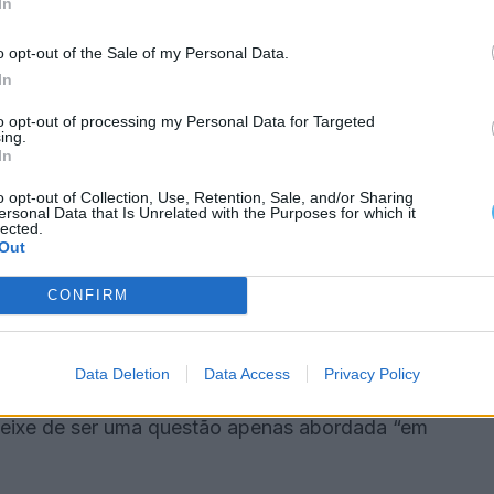
In
ão. Temos uma Estratégia Local de Habitação
o opt-out of the Sale of my Personal Data.
In
o há lotes em Alter para quem queira construir uma
to opt-out of processing my Personal Data for Targeted
ing.
nto de iniciativa municipal”.
In
o opt-out of Collection, Use, Retention, Sale, and/or Sharing
ões de euros, está direcionada igualmente para a
ersonal Data that Is Unrelated with the Purposes for which it
lected.
is.
Out
CONFIRM
 Alter do Chão, onde vai construir quatro fogos,
e um T1.
Data Deletion
Data Access
Privacy Policy
mandato”, insistiu o autarca, afirmando esperar
deixe de ser uma questão apenas abordada “em