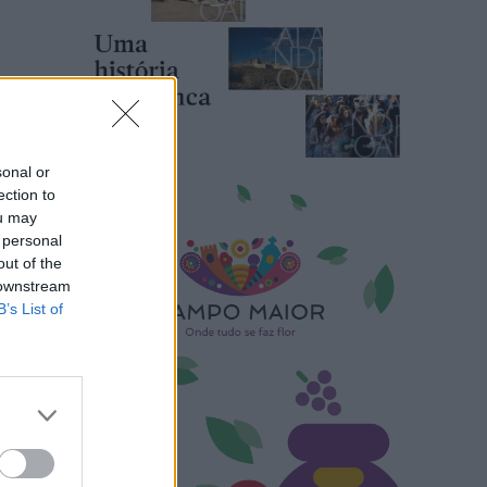
sonal or
ection to
ou may
 personal
out of the
 downstream
B’s List of