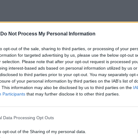
-
Do Not Process My Personal Information
to opt-out of the sale, sharing to third parties, or processing of your per
26 foram aprovados, por unanimidade, pelo
formation for targeted advertising by us, please use the below opt-out s
s três votos da coligação PSD/CDS-PP e dos dois
r selection. Please note that after your opt-out request is processed y
eing interest-based ads based on personal information utilized by us or
disclosed to third parties prior to your opt-out. You may separately opt-
losure of your personal information by third parties on the IAB’s list of
e Alter do Chão, os documentos previsionais
. This information may also be disclosed by us to third parties on the
IA
votos favoráveis dos sete eleitos da coligação
Participants
that may further disclose it to other third parties.
 enquanto o eleito da CDU se absteve.
l Data Processing Opt Outs
gundo mandato, a câmara municipal vai apostar,
air população para o concelho.
o opt-out of the Sharing of my personal data.