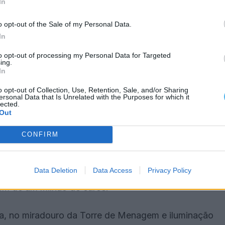
In
os colheram os votos a favor dos 13 eleitos do PS,
o opt-out of the Sale of my Personal Data.
e 16, tendo os três elementos do Nós, Cidadãos!
In
to opt-out of processing my Personal Data for Targeted
ing.
In
26 sobe cerca de 700 mil euros em relação ao
o ao “aumento dos valores de investimentos”.
o opt-out of Collection, Use, Retention, Sale, and/or Sharing
ersonal Data that Is Unrelated with the Purposes for which it
lected.
Out
eis milhões de euros, correspondendo o restante a
CONFIRM
 o presidente da câmara destacou o início da
Data Deletion
Data Access
Privacy Policy
argens da albufeira do Alqueva, por ser aquele
em de um milhão de euros.
ha, no miradouro da Torre de Menagem e iluminação