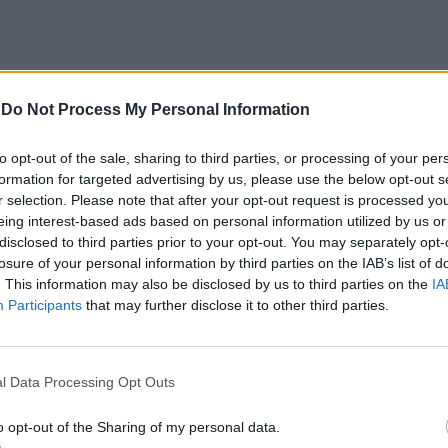
-
Do Not Process My Personal Information
to opt-out of the sale, sharing to third parties, or processing of your per
formation for targeted advertising by us, please use the below opt-out s
r selection. Please note that after your opt-out request is processed y
eing interest-based ads based on personal information utilized by us or
disclosed to third parties prior to your opt-out. You may separately opt-
 da autarquia, do apoio à população, bem como à
losure of your personal information by third parties on the IAB’s list of
u, indicando que, em 2026, está prevista uma
. This information may also be disclosed by us to third parties on the
IA
Participants
that may further disclose it to other third parties.
euros.
ipal para 2026 e as Grandes Opções do Plano
l Data Processing Opt Outs
quatros eleitos do PS e a abstenção do único
o opt-out of the Sharing of my personal data.