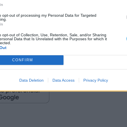
In
tribuir para um ambiente escolar com melhores
to opt-out of processing my Personal Data for Targeted
e, tanto no desenvolvimento das atividades letivas
ing.
In
o opt-out of Collection, Use, Retention, Sale, and/or Sharing
ersonal Data that Is Unrelated with the Purposes for which it
 a investir na melhoria dos equipamentos públicos
lected.
Out
CONFIRM
 BARONIA
Data Deletion
Data Access
Privacy Policy