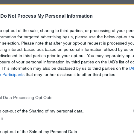
-
Do Not Process My Personal Information
CINTO ESCOLAR
to opt-out of the sale, sharing to third parties, or processing of your per
formation for targeted advertising by us, please use the below opt-out s
Escola de Vila Nova da Baronia e incide na
r selection. Please note that after your opt-out request is processed y
eing interest-based ads based on personal information utilized by us or
o de terras.
disclosed to third parties prior to your opt-out. You may separately opt-
losure of your personal information by third parties on the IAB’s list of
 pretendem criar melhores condições de utilização
. This information may also be disclosed by us to third parties on the
IA
Participants
that may further disclose it to other third parties.
fessores e restante comunidade educativa.
 DAS INFRAESTRUTURAS
l Data Processing Opt Outs
o opt-out of the Sharing of my personal data.
In
 valorização e modernização das infraestruturas
o opt-out of the Sale of my Personal Data.