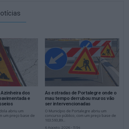
otícias
 Azinheira dos
As estradas de Portalegre onde o
epavimentada e
mau tempo derrubou muros vão
sseios
ser intervencionadas
dola abriu um
O Município de Portalegre abriu um
om um preço base de
concurso público, com um preço base de
103.593,89...
6 Agosto, 2026 - 11:54