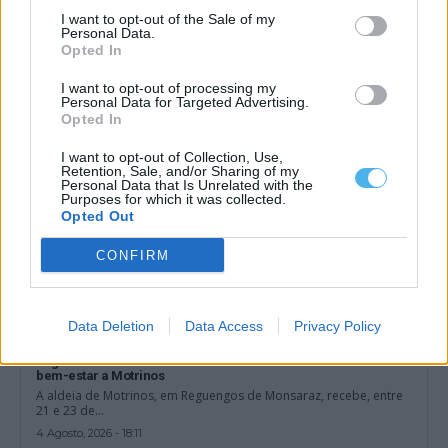
área empresarial do Interior alentejano
I want to opt-out of the Sale of my
Os sete municípios da Zona dos Mármores e Alqueva querem
Personal Data.
acolher a grande área...
Opted In
5 Agosto, 2026 - 11:57
I want to opt-out of processing my
Personal Data for Targeted Advertising.
Opted In
I want to opt-out of Collection, Use,
Retention, Sale, and/or Sharing of my
Personal Data that Is Unrelated with the
Purposes for which it was collected.
Opted Out
CONFIRM
Data Deletion
Data Access
Privacy Policy
Reg. de Monsaraz: Guitta Fest 2026 leva três dias de música e
bem-estar a Motrinos
A aldeia de Motrinos, em Reguengos de Monsaraz, recebe, entre
21 e 23 de...
4 Agosto, 2026 - 18:11