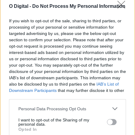
O Digital -
Do Not Process My Personal Information
If you wish to opt-out of the sale, sharing to third parties, or
Reguengos de Monsaraz: Exposição em Monsaraz retrata
processing of your personal or sensitive information for
património do Alentejo, Centro e Estremadura espanhola
targeted advertising by us, please use the below opt-out
As obras finalistas do 9.º Prémio Internacional de Fotografia
“Santiago Castelo” 2025 – EUROACE...
section to confirm your selection. Please note that after your
5 Agosto, 2026 - 17:00
opt-out request is processed you may continue seeing
interest-based ads based on personal information utilized by
us or personal information disclosed to third parties prior to
your opt-out. You may separately opt-out of the further
disclosure of your personal information by third parties on the
IAB’s list of downstream participants. This information may
also be disclosed by us to third parties on the
IAB’s List of
Downstream Participants
that may further disclose it to other
third parties.
Personal Data Processing Opt Outs
I want to opt-out of the Sharing of my
personal data.
Opted In
Municípios dos Mármores e Alqueva querem acolher grande