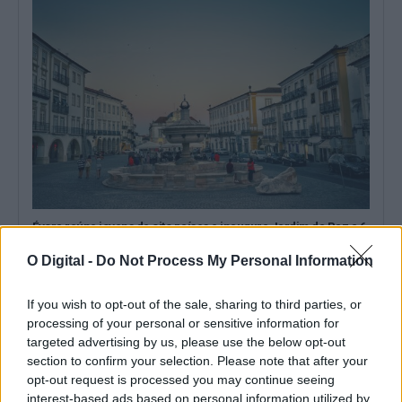
Évora reúne jovens de oito países e inaugura Jardim da Paz a 6
de agosto
Évora está a receber, até quinta-feira, 6 de agosto, a International
O Digital -
Do Not Process My Personal Information
Youth Conference for...
4 Agosto, 2026 - 21:00
If you wish to opt-out of the sale, sharing to third parties, or
processing of your personal or sensitive information for
targeted advertising by us, please use the below opt-out
section to confirm your selection. Please note that after your
opt-out request is processed you may continue seeing
interest-based ads based on personal information utilized by