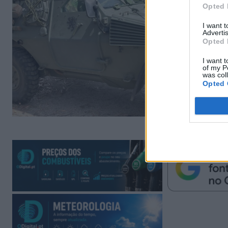
Opted 
I want 
Advertis
Opted 
I want t
of my P
was col
Opted 