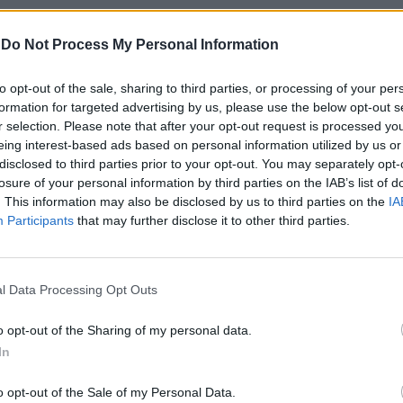
-
Do Not Process My Personal Information
om as atividades e equipamentos do Agrupamento
to opt-out of the sale, sharing to third parties, or processing of your per
tion and Reconnaissance) e do Esquadrão de
formation for targeted advertising by us, please use the below opt-out s
r selection. Please note that after your opt-out request is processed y
u e executou um exercício de reconhecimento na
eing interest-based ads based on personal information utilized by us or
disclosed to third parties prior to your opt-out. You may separately opt-
losure of your personal information by third parties on the IAB’s list of
. This information may also be disclosed by us to third parties on the
IA
 Curso de Cavalaria da Academia Militar, permitindo
Participants
that may further disclose it to other third parties.
e operacional.
l Data Processing Opt Outs
o opt-out of the Sharing of my personal data.
In
o opt-out of the Sale of my Personal Data.