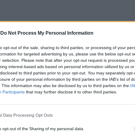
-
Do Not Process My Personal Information
to opt-out of the sale, sharing to third parties, or processing of your per
formation for targeted advertising by us, please use the below opt-out s
r selection. Please note that after your opt-out request is processed y
eing interest-based ads based on personal information utilized by us or
elho
disclosed to third parties prior to your opt-out. You may separately opt-
losure of your personal information by third parties on the IAB’s list of
iana do Alentejo
, Alcáçovas e Aguiar, tem
. This information may also be disclosed by us to third parties on the
IA
Participants
that may further disclose it to other third parties.
. «Conseguem de uma forma estruturada agregar
mente, turisticamente», referiu.
l Data Processing Opt Outs
não está concluída. «Neste momento não temos a
e nós gostávamos de fazer é (…) construir uma
o opt-out of the Sharing of my personal data.