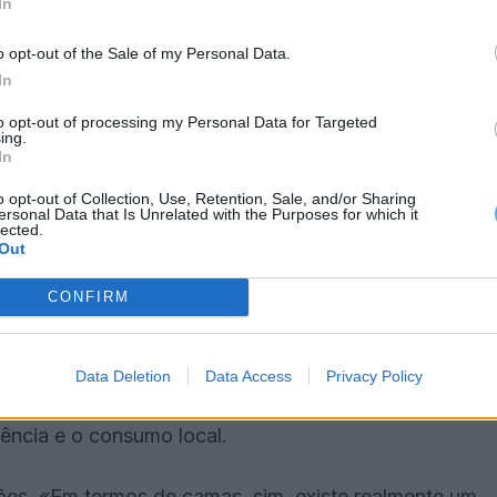
ontando os primeiros anos do mandato como fase
In
o opt-out of the Sale of my Personal Data.
In
ssa Senhora da Luz, o património cultural, o
to opt-out of processing my Personal Data for Targeted
leiras existentes.
ing.
In
o opt-out of Collection, Use, Retention, Sale, and/or Sharing
ersonal Data that Is Unrelated with the Purposes for which it
lected.
a, passa por transformar visitantes ocasionais em
Out
 «O principal desafio neste momento acho que é a
CONFIRM
associadas, por exemplo, ao turismo religioso.
Data Deletion
Data Access
Privacy Policy
 a levá-las passado meia hora», afirmou,
ência e o consumo local.
ões. «Em termos de camas, sim, existe realmente um