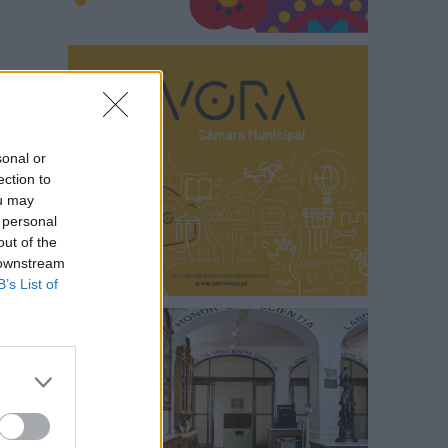
sonal or
ection to
ou may
 personal
out of the
 downstream
B’s List of