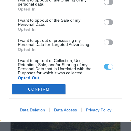
I want to opt-out of the Sharing of my
personal data.
Opted In
I want to opt-out of the Sale of my
Personal Data.
Opted In
I want to opt-out of processing my
Personal Data for Targeted Advertising.
Opted In
Alentejo é finalista dos Olive Travel & Taste Awards
I want to opt-out of Collection, Use,
O Alentejo foi selecionado como um dos quatro finalistas da
Retention, Sale, and/or Sharing of my
categoria «Sustainable Food Destination...
Personal Data that Is Unrelated with the
Purposes for which it was collected.
5 Agosto, 2026 - 17:30
Opted Out
CONFIRM
Data Deletion
Data Access
Privacy Policy