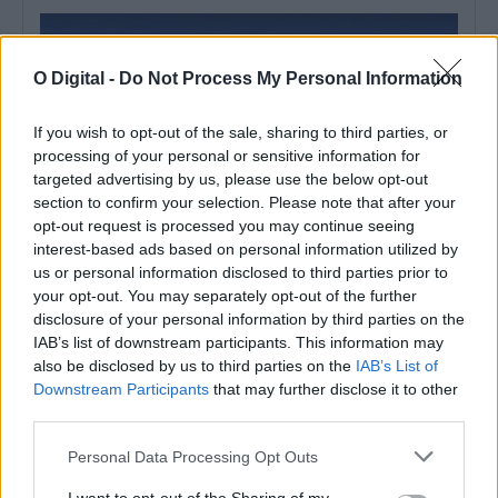
O Digital -
Do Not Process My Personal Information
If you wish to opt-out of the sale, sharing to third parties, or
processing of your personal or sensitive information for
targeted advertising by us, please use the below opt-out
section to confirm your selection. Please note that after your
opt-out request is processed you may continue seeing
interest-based ads based on personal information utilized by
us or personal information disclosed to third parties prior to
your opt-out. You may separately opt-out of the further
EHT Portalegre cria curso de Gestão Hoteleira de Alojamento
disclosure of your personal information by third parties on the
em Alvito
IAB’s list of downstream participants. This information may
A Escola de Hotelaria e Turismo de Portalegre (EHT Portalegre)
vai ministrar um novo...
also be disclosed by us to third parties on the
IAB’s List of
5 Agosto, 2026 - 20:00
Downstream Participants
that may further disclose it to other
third parties.
Personal Data Processing Opt Outs