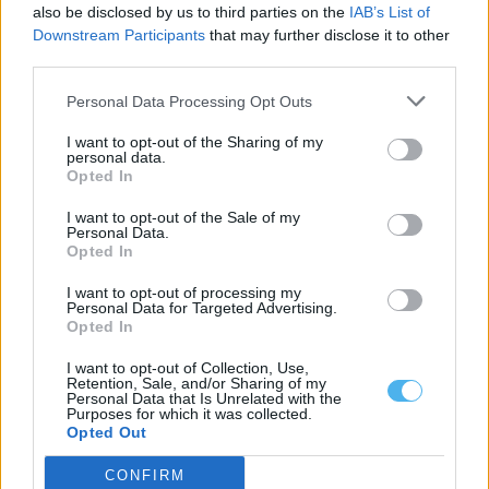
also be disclosed by us to third parties on the
IAB’s List of
Downstream Participants
that may further disclose it to other
third parties.
Personal Data Processing Opt Outs
I want to opt-out of the Sharing of my
personal data.
Opted In
I want to opt-out of the Sale of my
Personal Data.
Opted In
I want to opt-out of processing my
Borba reforça percurso do Caminho de Santiago com novo
Personal Data for Targeted Advertising.
painel interpretativo para peregrinos
Opted In
O percurso do Caminho de Santiago em Borba passou a dispor
de um novo...
I want to opt-out of Collection, Use,
31 Julho, 2026 - 13:27
Retention, Sale, and/or Sharing of my
Personal Data that Is Unrelated with the
Purposes for which it was collected.
Opted Out
CONFIRM