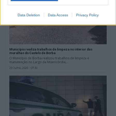
Data Deletion
Data Access
Privacy Policy
Município realiza trabalhos de limpeza no interior das
muralhas do Castelo de Borba
O Município de Borba realizou trabalhos de limpeza e
manutenção no Largo da Misericórdia,...
29 Julho, 2026 - 07:30