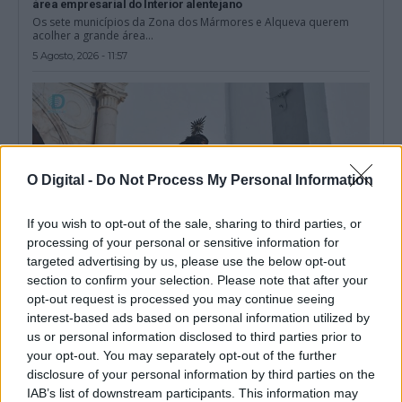
área empresarial do Interior alentejano
Os sete municípios da Zona dos Mármores e Alqueva querem
acolher a grande área...
5 Agosto, 2026 - 11:57
O Digital -
Do Not Process My Personal Information
If you wish to opt-out of the sale, sharing to third parties, or
processing of your personal or sensitive information for
targeted advertising by us, please use the below opt-out
section to confirm your selection. Please note that after your
opt-out request is processed you may continue seeing
interest-based ads based on personal information utilized by
Borba: Festas do Senhor Jesus dos Aflitos começam na
segunda-feira
us or personal information disclosed to third parties prior to
As festas do Senhor Jesus dos Aflitos, em Borba, no distrito de
your opt-out. You may separately opt-out of the further
Évora, começam...
disclosure of your personal information by third parties on the
4 Agosto, 2026 - 13:00
IAB’s list of downstream participants. This information may