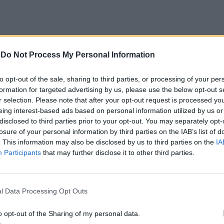
-
Do Not Process My Personal Information
EIJO” NO CONCELHO DE BORBA
to opt-out of the sale, sharing to third parties, or processing of your per
sta permitem destacar a identidade local e a
formation for targeted advertising by us, please use the below opt-out s
r selection. Please note that after your opt-out request is processed y
nal.
eing interest-based ads based on personal information utilized by us or
disclosed to third parties prior to your opt-out. You may separately opt-
hando também para toda a atividade económica que
losure of your personal information by third parties on the IAB’s list of
. This information may also be disclosed by us to third parties on the
IA
Participants
that may further disclose it to other third parties.
ortunidade para reunir famílias e atrair visitantes
l Data Processing Opt Outs
o opt-out of the Sharing of my personal data.
OS NO INTERIOR