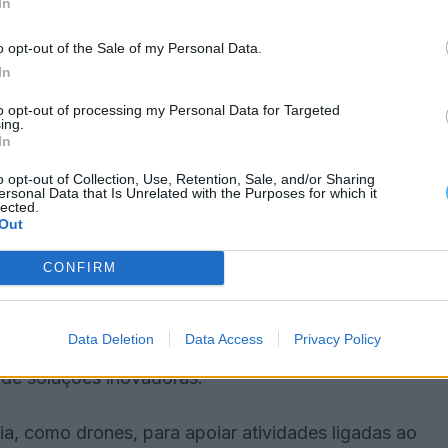
In
s expositores, foi apontada como um sinal
o opt-out of the Sale of my Personal Data.
In
to opt-out of processing my Personal Data for Targeted
tram que é possível fixar população no interior,
ing.
In
o opt-out of Collection, Use, Retention, Sale, and/or Sharing
ersonal Data that Is Unrelated with the Purposes for which it
condições, não há dúvidas de que os jovens vão
lected.
Out
CONFIRM
ODUÇÃO TRADICIONAL
Data Deletion
Data Access
Privacy Policy
iados à produção de queijo, nomeadamente a
 de soluções inovadoras.
ia, como drones, para apoiar atividades ligadas ao