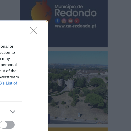
sonal or
ection to
ou may
 personal
out of the
 downstream
B’s List of