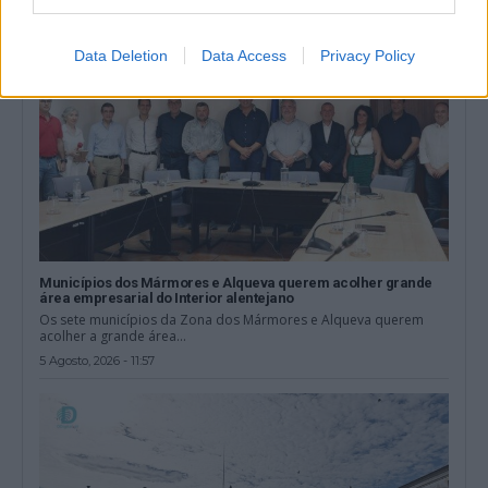
Data Deletion
Data Access
Privacy Policy
Municípios dos Mármores e Alqueva querem acolher grande
área empresarial do Interior alentejano
Os sete municípios da Zona dos Mármores e Alqueva querem
acolher a grande área...
5 Agosto, 2026 - 11:57