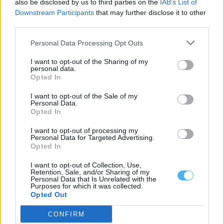
also be disclosed by us to third parties on the
IAB’s List of
a corporação...
Downstream Participants
that may further disclose it to other
5 Agosto, 2026 - 18:00
third parties.
Personal Data Processing Opt Outs
I want to opt-out of the Sharing of my
personal data.
Opted In
I want to opt-out of the Sale of my
Personal Data.
Opted In
I want to opt-out of processing my
Personal Data for Targeted Advertising.
Opted In
Zona dos Mármores e Alqueva «tem todas as condições para
I want to opt-out of Collection, Use,
receber» a Grande Área de Acolhimento Empresarial do
Retention, Sale, and/or Sharing of my
Alentejo
Personal Data that Is Unrelated with the
Purposes for which it was collected.
A Zona dos Mármores e Alqueva «tem todas as condições para
Opted Out
receber» a Grande...
5 Agosto, 2026 - 17:10
CONFIRM