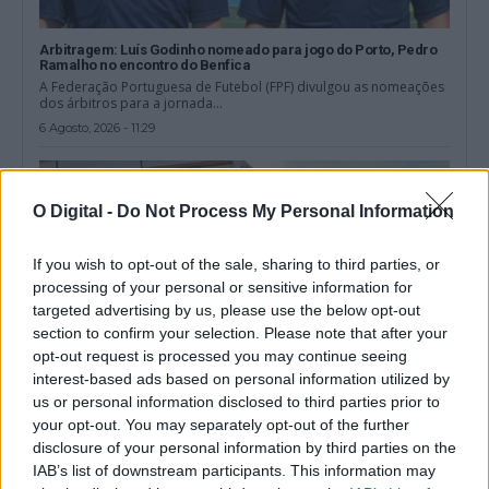
Arbitragem: Luís Godinho nomeado para jogo do Porto, Pedro
Ramalho no encontro do Benfica
A Federação Portuguesa de Futebol (FPF) divulgou as nomeações
dos árbitros para a jornada...
6 Agosto, 2026 - 11:29
O Digital -
Do Not Process My Personal Information
If you wish to opt-out of the sale, sharing to third parties, or
processing of your personal or sensitive information for
targeted advertising by us, please use the below opt-out
section to confirm your selection. Please note that after your
opt-out request is processed you may continue seeing
interest-based ads based on personal information utilized by
us or personal information disclosed to third parties prior to
your opt-out. You may separately opt-out of the further
disclosure of your personal information by third parties on the
Barrancos: Câmara municipal apoia bombeiros em mais de 210
mil euros
IAB’s list of downstream participants. This information may
A Câmara de Barrancos, no distrito de Beja, vai financiar este ano